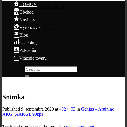
DOMOV
No products in the cart.
Obchod
Cart
Novinky
Výrobcovia
No products in the cart.
Blog
Coaching
Pokladňa
Vrátenie tovaru
Search
for:
Snímka
Published
9. septembra 2020
at
492 × 93
in
Genius – Arginine
AKG (AAKG), 90kps
Trackbacks are closed, but you can
post a comment
.