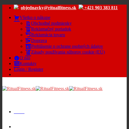
Skip
objednavky@ritualfitness.sk
+421 903 383 811
to
content
Všetko o nákupe
Obchodné podmienky
Reklamačný poriadok
Reklamácia tovaru
Doprava
Prehlásenie o ochrane osobných údajov
Zásady používania súborov cookie (EÚ)
O nás
Kontakty
Login / Register
Menu
Cart /
€
0.00