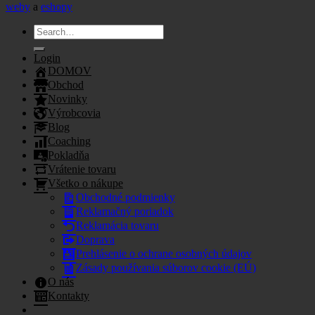
weby
a
eshopy
Search
for:
Login
DOMOV
Obchod
Novinky
Výrobcovia
Blog
Coaching
Pokladňa
Vrátenie tovaru
Všetko o nákupe
Obchodné podmienky
Reklamačný poriadok
Reklamácia tovaru
Doprava
Prehlásenie o ochrane osobných údajov
Zásady používania súborov cookie (EÚ)
O nás
Kontakty