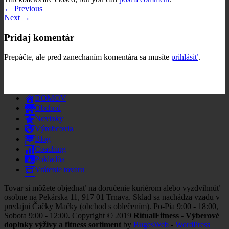
←
Previous
Next
→
Pridaj komentár
Prepáčte, ale pred zanechaním komentára sa musíte
prihlásiť
.
DOMOV
Obchod
Novinky
Výrobcovia
Blog
Coaching
Pokladňa
Vrátenie tovaru
Tovar si môžete objednať na doručenie kuriérom alebo vyzdvihnúť
osobne na Pekárska 11, 917 01 Trnava. Sklad sa nachádza vzadu v
predajni Čačky Mačky (obchod s oblečením). Po-Pia 9:00 - 18:00,
Sobota 9:00 - 12:00. Copyright © 2019
RitualFitness - Výberové
doplnky výživy a fitness sortiment
by
BugesWeb
-
WordPress