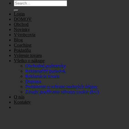
Search
for:
Login
DOMOV
Obchod
Novinky
Výrobcovia
Blog
Coaching
Pokladňa
Vrátenie tovaru
Všetko o nákupe
Obchodné podmienky
Reklamačný poriadok
Reklamácia tovaru
Doprava
Prehlásenie o ochrane osobných údajov
Zásady používania súborov cookie (EÚ)
O nás
Kontakty