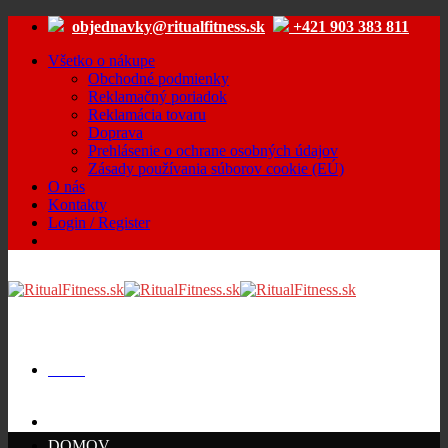
Skip
objednavky@ritualfitness.sk
+421 903 383 811
to
content
Všetko o nákupe
Obchodné podmienky
Reklamačný poriadok
Reklamácia tovaru
Doprava
Prehlásenie o ochrane osobných údajov
Zásady používania súborov cookie (EÚ)
O nás
Kontakty
Login / Register
Menu
Cart /
€
0.00
DOMOV