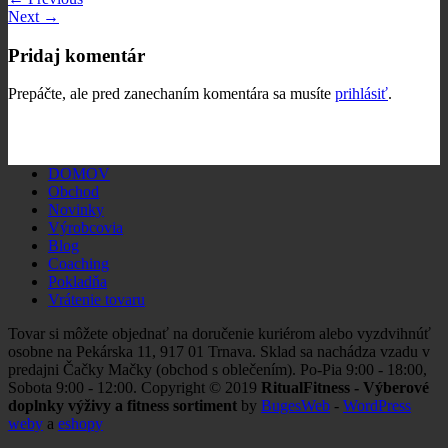
Next
→
Pridaj komentár
Prepáčte, ale pred zanechaním komentára sa musíte
prihlásiť
.
DOMOV
Obchod
Novinky
Výrobcovia
Blog
Coaching
Pokladňa
Vrátenie tovaru
Tovar si môžete objednať na doručenie kuriérom alebo vyzdvihnúť
osobne na Pekárska 11, 917 01 Trnava. Sklad sa nachádza vzadu v
predajni Čačky Mačky (obchod s oblečením). Po-Pia 9:00 - 18:00,
Sobota 9:00 - 12:00. Copyright © 2019
RitualFitness - Výberové
doplnky výživy a fitness sortiment
by
BugesWeb
-
WordPress
weby
a
eshopy