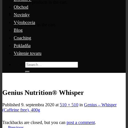
No products in the cart.
Obchod
Cart
Novinky
Výrobcovia
No products in the cart.
Blog
Coaching
Pokladňa
Vrátenie tovaru
Search
for:
Genius Nutrition® Whisper
Published
9. septembra 2020
at
510 × 510
in
Genius – Whisper
(Caffeine free), 400g
Trackbacks are closed, but you can
post a comment
.
←
Previous