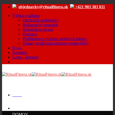
Skip
objednavky@ritualfitness.sk
+421 903 383 811
to
content
Všetko o nákupe
Obchodné podmienky
Reklamačný poriadok
Reklamácia tovaru
Doprava
Prehlásenie o ochrane osobných údajov
Zásady používania súborov cookie (EÚ)
O nás
Kontakty
Login / Register
Menu
Cart /
€
0.00
DOMOV