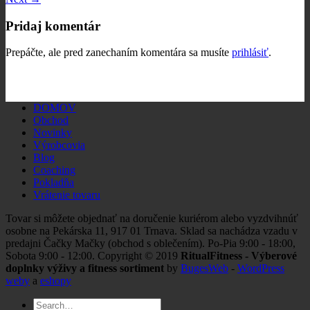
Pridaj komentár
Prepáčte, ale pred zanechaním komentára sa musíte
prihlásiť
.
DOMOV
Obchod
Novinky
Výrobcovia
Blog
Coaching
Pokladňa
Vrátenie tovaru
Tovar si môžete objednať na doručenie kuriérom alebo vyzdvihnúť
osobne na Pekárska 11, 917 01 Trnava. Sklad sa nachádza vzadu v
predajni Čačky Mačky (obchod s oblečením). Po-Pia 9:00 - 18:00,
Sobota 9:00 - 12:00. Copyright © 2019
RitualFitness - Výberové
doplnky výživy a fitness sortiment
by
BugesWeb
-
WordPress
weby
a
eshopy
Search