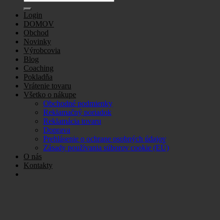
for:
Login
DOMOV
Obchod
Novinky
Výrobcovia
Blog
Coaching
Pokladňa
Vrátenie tovaru
Všetko o nákupe
Obchodné podmienky
Reklamačný poriadok
Reklamácia tovaru
Doprava
Prehlásenie o ochrane osobných údajov
Zásady používania súborov cookie (EÚ)
O nás
Kontakty