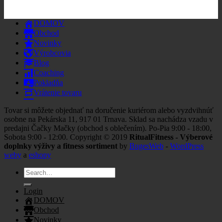
DOMOV
Obchod
Novinky
Výrobcovia
Blog
Coaching
Pokladňa
Vrátenie tovaru
Tovar si môžete objednať na doručenie kuriérom alebo vyzdvihnúť
osobne na Pekárska 11, 917 01 Trnava. Sklad sa nachádza vzadu v
predajni Čačky Mačky (obchod s oblečením). Po-Pia 9:00 - 18:00,
Sobota 9:00 - 12:00. Copyright © 2019
RitualFitness - Výberové
doplnky výživy a fitness sortiment
by
BugesWeb
-
WordPress
weby
a
eshopy
Search
for:
Login
DOMOV
Obchod
Novinky