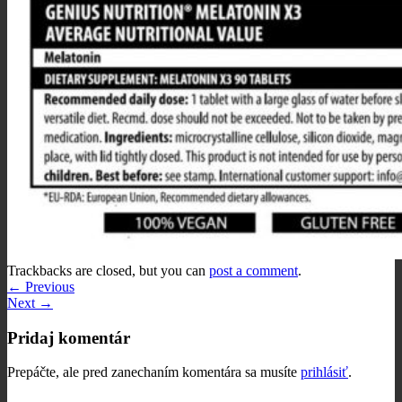
Trackbacks are closed, but you can
post a comment
.
←
Previous
Next
→
Pridaj komentár
Prepáčte, ale pred zanechaním komentára sa musíte
prihlásiť
.