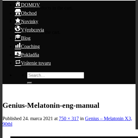
DOMOV
No products in the cart.
Obchod
Cart
Novinky
Výrobcovia
No products in the cart.
Blog
Coaching
Pokladňa
Vrátenie tovaru
Search
for:
Genius-Melatonin-eng-manual
Published
24. marca 2021
at
750 × 317
in
Genius – Melatonin X3,
90tbl