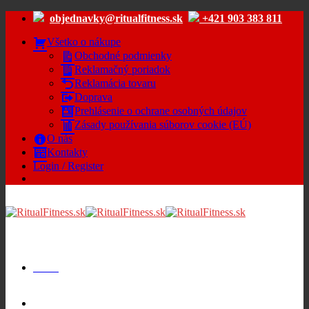
Skip
objednavky@ritualfitness.sk
+421 903 383 811
to
content
Všetko o nákupe
Obchodné podmienky
Reklamačný poriadok
Reklamácia tovaru
Doprava
Prehlásenie o ochrane osobných údajov
Zásady používania súborov cookie (EÚ)
O nás
Kontakty
Login / Register
Menu
Cart /
€
0.00