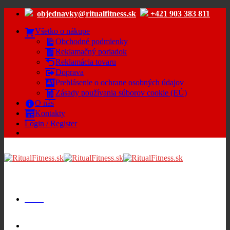
Skip
objednavky@ritualfitness.sk
+421 903 383 811
to
content
Všetko o nákupe
Obchodné podmienky
Reklamačný poriadok
Reklamácia tovaru
Doprava
Prehlásenie o ochrane osobných údajov
Zásady používania súborov cookie (EÚ)
O nás
Kontakty
Login / Register
Menu
Cart /
€
0.00