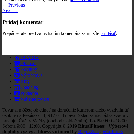
←
Previous
Next
→
Pridaj komentár
Prepáčte, ale pred zanechaním komentára sa musíte
prihlásiť
.
DOMOV
Obchod
Novinky
Výrobcovia
Blog
Coaching
Pokladňa
Vrátenie tovaru
Tovar si môžete objednať na doručenie kuriérom alebo vyzdvihnúť
osobne na Pekárska 11, 917 01 Trnava. Sklad sa nachádza vzadu v
predajni Čačky Mačky (obchod s oblečením). Po-Pia 9:00 - 18:00,
Sobota 9:00 - 12:00. Copyright © 2019
RitualFitness - Výberové
doplnky výživy a fitness sortiment
by
BugesWeb
-
WordPress