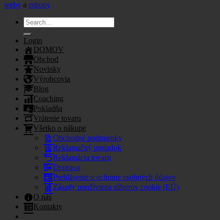
weby
a
eshopy
Search
for:
Login
DOMOV
Obchod
Novinky
Výrobcovia
Blog
Coaching
Pokladňa
Vrátenie tovaru
Všetko o nákupe
Obchodné podmienky
Reklamačný poriadok
Reklamácia tovaru
Doprava
Prehlásenie o ochrane osobných údajov
Zásady používania súborov cookie (EÚ)
O nás
Kontakty