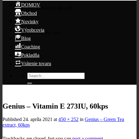
DOMOV
No products in the cart.
Obchod
Cart
Novinky
Výrobcovia
No products in the cart.
Blog
Coaching
Pokladňa
Vrátenie tovaru
Search
for:
Genius – Vitamin E 273IU, 60kps
Published
24. apríla 2021
at
450 × 252
in
Genius – Green Tea
extract, 60kps
Trackbacks are closed, but you can
post a comment
.