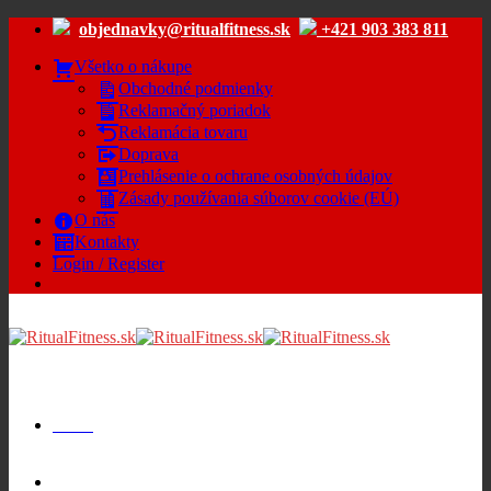
Skip
objednavky@ritualfitness.sk
+421 903 383 811
to
content
Všetko o nákupe
Obchodné podmienky
Reklamačný poriadok
Reklamácia tovaru
Doprava
Prehlásenie o ochrane osobných údajov
Zásady používania súborov cookie (EÚ)
O nás
Kontakty
Login / Register
Menu
Cart /
€
0.00