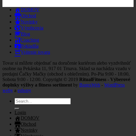
DOMOV
Obchod
Novinky
Výrobcovia
Blog
Coaching
Pokladňa
Vrátenie tovaru
Tovar si môžete objednať na doručenie kuriérom alebo vyzdvihnúť
osobne na Pekárska 11, 917 01 Trnava. Sklad sa nachádza vzadu v
predajni Čačky Mačky (obchod s oblečením). Po-Pia 9:00 - 18:00,
Sobota 9:00 - 12:00. Copyright © 2019
RitualFitness - Výberové
doplnky výživy a fitness sortiment
by
BugesWeb
-
WordPress
weby
a
eshopy
Search
for:
Login
DOMOV
Obchod
Novinky