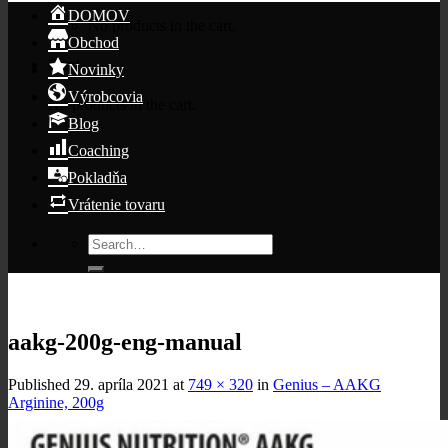
DOMOV
No products in the cart.
Obchod
Cart
Novinky
Výrobcovia
No products in the cart.
Blog
Coaching
Pokladňa
Vrátenie tovaru
Search
for:
aakg-200g-eng-manual
Published
29. apríla 2021
at
749 × 320
in
Genius – AAKG
Arginine, 200g