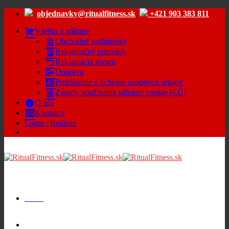
Skip
objednavky@ritualfitness.sk
+421 903 383 811
to
content
Všetko o nákupe
Obchodné podmienky
Reklamačný poriadok
Reklamácia tovaru
Doprava
Prehlásenie o ochrane osobných údajov
Zásady používania súborov cookie (EÚ)
O nás
Kontakty
Login / Register
Menu
Cart /
€
0.00