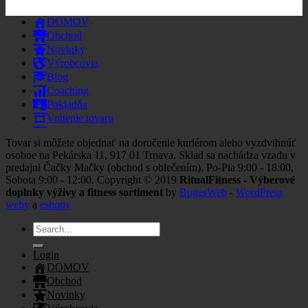
DOMOV
Obchod
Novinky
Výrobcovia
Blog
Coaching
Pokladňa
Vrátenie tovaru
Tovar si môžete objednať na doručenie kuriérom alebo vyzdvihnúť
osobne na Pekárska 11, 917 01 Trnava. Sklad sa nachádza vzadu v
predajni Čačky Mačky (obchod s oblečením). Po-Pia 9:00 - 18:00,
Sobota 9:00 - 12:00. Copyright © 2019
RitualFitness - Výberové
doplnky výživy a fitness sortiment
by
BugesWeb
-
WordPress
weby
a
eshopy
Search
for:
Login
DOMOV
Obchod
Novinky