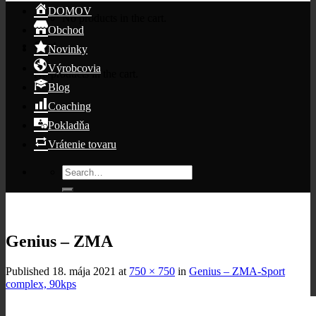
DOMOV
No products in the cart.
Obchod
Cart
Novinky
Výrobcovia
No products in the cart.
Blog
Coaching
Pokladňa
Vrátenie tovaru
Search
for:
Genius – ZMA
Published
18. mája 2021
at
750 × 750
in
Genius – ZMA-Sport
complex, 90kps