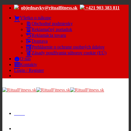
Skip
objednavky@ritualfitness.sk
+421 903 383 811
to
content
Všetko o nákupe
Obchodné podmienky
Reklamačný poriadok
Reklamácia tovaru
Doprava
Prehlásenie o ochrane osobných údajov
Zásady používania súborov cookie (EÚ)
O nás
Kontakty
Login / Register
Menu
Cart /
€
0.00