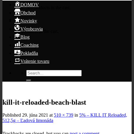
DOMOV
No products in the cart.
Obchod
Cart
Novinky
Výrobcovia
No products in the cart.
Blog
Coaching
Pokladňa
Vrátenie tovaru
Search
for:
kill-it-reloaded-beach-blast
Published
29. júna 2021
at
510 × 739
in
5% – KILL IT Reloaded,
512,5g – Ľadová limonáda
Trackbacks are closed, but you can
post a comment
.