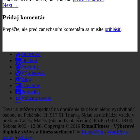
Next
→
Pridaj komentár
Prepáčte, ale pred zanechaním komentára sa musíte
prihlásiť
.
DOMOV
Obchod
Novinky
Výrobcovia
Blog
Coaching
Pokladňa
Vrátenie tovaru
Tovar si môžete objednať na doručenie kuriérom alebo vyzdvihnúť
osobne na Pekárska 11, 917 01 Trnava. Sklad sa nachádza vzadu v
predajni Čačky Mačky (obchod s oblečením). Po-Pia 9:00 - 18:00,
Sobota 9:00 - 12:00. Copyright © 2019
RitualFitness - Výberové
doplnky výživy a fitness sortiment
by
BugesWeb
-
WordPress
weby
a
eshopy