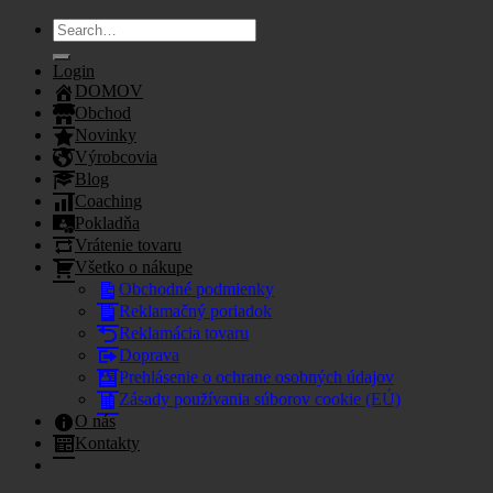
Search
for:
Login
DOMOV
Obchod
Novinky
Výrobcovia
Blog
Coaching
Pokladňa
Vrátenie tovaru
Všetko o nákupe
Obchodné podmienky
Reklamačný poriadok
Reklamácia tovaru
Doprava
Prehlásenie o ochrane osobných údajov
Zásady používania súborov cookie (EÚ)
O nás
Kontakty