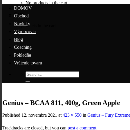
No products in the cart.
DOMOV
Cart
Obchod
Novinky
No products in the cart.
Výrobcovia
Blog
Coaching
Pokladňa
Vrátenie tovaru
Search
for:
Genius – BCAA 811, 400g, Green Apple
Published
12. novembra 2021
at
423 × 550
in
Genius – Fury Extreme
Trackbacks are closed, but you can
post a comment
.