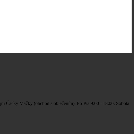
jni Čačky Mačky (obchod s oblečením). Po-Pia 9:00 - 18:00, Sobota