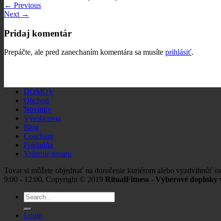
←
Previous
Next
→
Pridaj komentár
Prepáčte, ale pred zanechaním komentára sa musíte
prihlásiť
.
DOMOV
Obchod
Novinky
Výrobcovia
Blog
Coaching
Pokladňa
Vrátenie tovaru
Tovar si môžete objednať na doručenie kuriérom alebo vyzdvihnúť os
9:00 - 12:00. Copyright © 2019
RitualFitness - Výberové doplnky v
Search
for:
Login