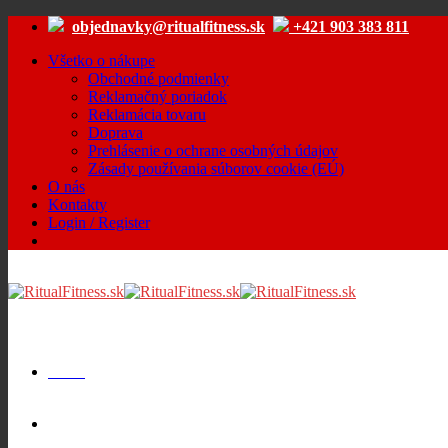
Skip
objednavky@ritualfitness.sk
+421 903 383 811
to
content
Všetko o nákupe
Obchodné podmienky
Reklamačný poriadok
Reklamácia tovaru
Doprava
Prehlásenie o ochrane osobných údajov
Zásady používania súborov cookie (EÚ)
O nás
Kontakty
Login / Register
Menu
Cart /
€
0.00