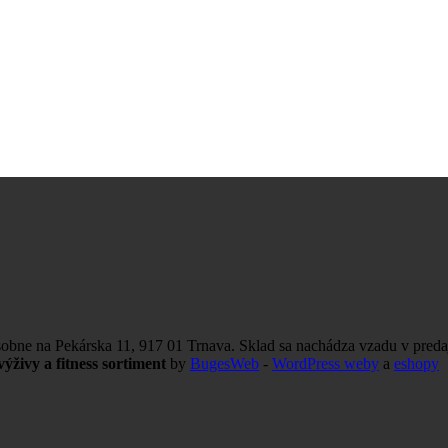
obne na Pekárska 11, 917 01 Trnava. Sklad sa nachádza vzadu v preda
ýživy a fitness sortiment
by
BugesWeb
-
WordPress weby
a
eshopy