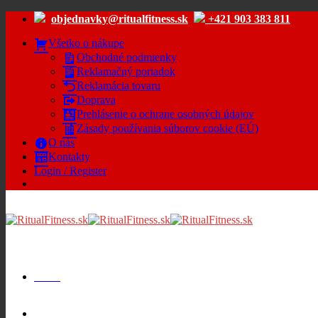
Skip
objednavky@ritualfitness.sk
+421 903 383 811
to
content
Všetko o nákupe
Obchodné podmienky
Reklamačný poriadok
Reklamácia tovaru
Doprava
Prehlásenie o ochrane osobných údajov
Zásady používania súborov cookie (EÚ)
O nás
Kontakty
Login / Register
Menu
Cart /
€
0.00