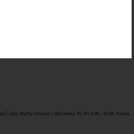
jni Čačky Mačky (obchod s oblečením). Po-Pia 9:00 - 18:00, Sobota