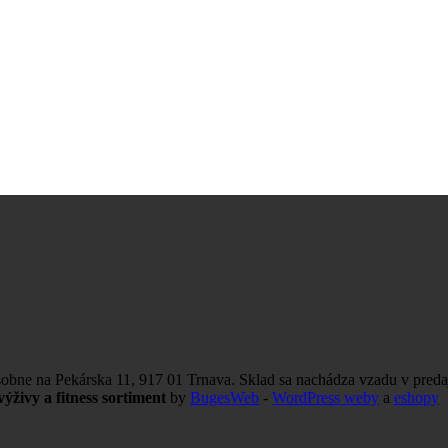
obne na Pekárska 11, 917 01 Trnava. Sklad sa nachádza vzadu v preda
ýživy a fitness sortiment
by
BugesWeb
-
WordPress weby
a
eshopy