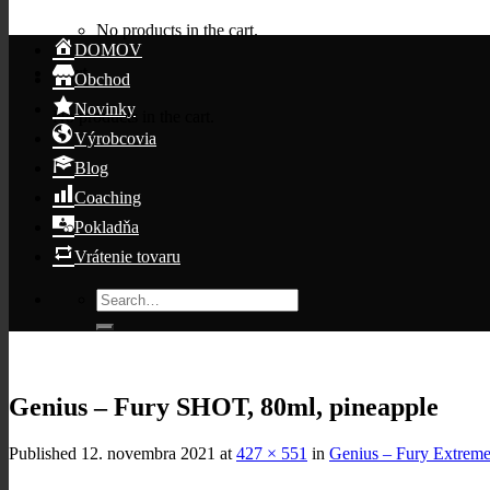
No products in the cart.
DOMOV
Cart
Obchod
Novinky
No products in the cart.
Výrobcovia
Blog
Coaching
Pokladňa
Vrátenie tovaru
Search
for:
Genius – Fury SHOT, 80ml, pineapple
Published
12. novembra 2021
at
427 × 551
in
Genius – Fury Extreme