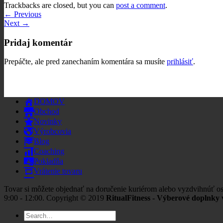
Trackbacks are closed, but you can
post a comment
.
←
Previous
Next
→
Pridaj komentár
Prepáčte, ale pred zanechaním komentára sa musíte
prihlásiť
.
DOMOV
Obchod
Novinky
Výrobcovia
Blog
Coaching
Pokladňa
Vrátenie tovaru
Tovar si môžete objednať na doručenie kuriérom alebo vyzdvihnúť os
9:00 - 12:00. Copyright © 2019
RitualFitness - Výberové doplnky v
Search