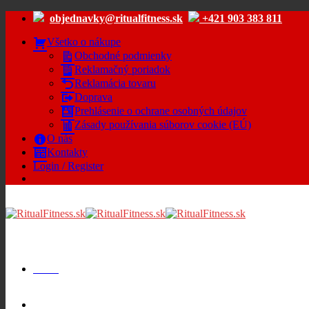
Skip
objednavky@ritualfitness.sk
+421 903 383 811
to
content
Všetko o nákupe
Obchodné podmienky
Reklamačný poriadok
Reklamácia tovaru
Doprava
Prehlásenie o ochrane osobných údajov
Zásady používania súborov cookie (EÚ)
O nás
Kontakty
Login / Register
Menu
Cart /
€
0.00