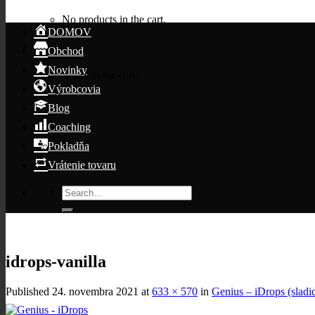
No products in the cart.
DOMOV
Cart
Obchod
Novinky
No products in the cart.
Výrobcovia
Blog
Coaching
Pokladňa
Vrátenie tovaru
Search
for:
idrops-vanilla
Published
24. novembra 2021
at
633 × 570
in
Genius – iDrops (sladi