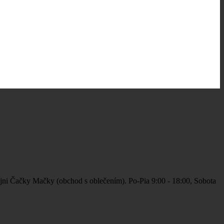
jni Čačky Mačky (obchod s oblečením). Po-Pia 9:00 - 18:00, Sobota