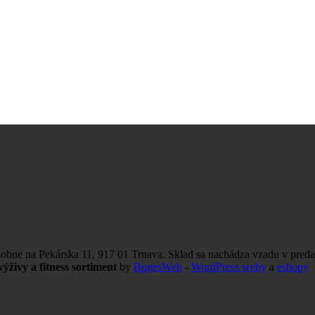
obne na Pekárska 11, 917 01 Trnava. Sklad sa nachádza vzadu v preda
ýživy a fitness sortiment
by
BugesWeb
-
WordPress weby
a
eshopy