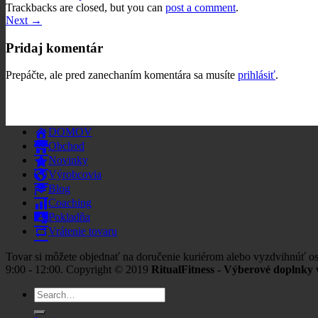
Trackbacks are closed, but you can
post a comment
.
Next
→
Pridaj komentár
Prepáčte, ale pred zanechaním komentára sa musíte
prihlásiť
.
DOMOV
Obchod
Novinky
Výrobcovia
Blog
Coaching
Pokladňa
Vrátenie tovaru
Tovar si môžete objednať na doručenie kuriérom alebo vyzdvihnúť os
9:00 - 12:00. Copyright © 2019
RitualFitness - Výberové doplnky v
Search
for: