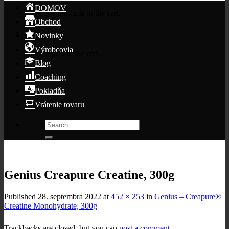
DOMOV
No products in the cart.
Obchod
Cart
Novinky
Výrobcovia
No products in the cart.
Blog
Coaching
Pokladňa
Vrátenie tovaru
Search
for:
Genius Creapure Creatine, 300g
Published
28. septembra 2022
at
452 × 253
in
Genius – Creapure®
Creatine Monohydrate, 300g
Trackbacks are closed, but you can
post a comment
.