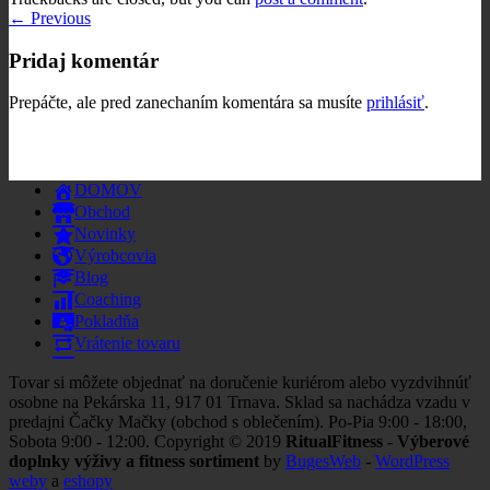
←
Previous
Pridaj komentár
Prepáčte, ale pred zanechaním komentára sa musíte
prihlásiť
.
DOMOV
Obchod
Novinky
Výrobcovia
Blog
Coaching
Pokladňa
Vrátenie tovaru
Tovar si môžete objednať na doručenie kuriérom alebo vyzdvihnúť
osobne na Pekárska 11, 917 01 Trnava. Sklad sa nachádza vzadu v
predajni Čačky Mačky (obchod s oblečením). Po-Pia 9:00 - 18:00,
Sobota 9:00 - 12:00. Copyright © 2019
RitualFitness - Výberové
doplnky výživy a fitness sortiment
by
BugesWeb
-
WordPress
weby
a
eshopy