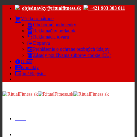
Skip
objednavky@ritualfitness.sk
+421 903 383 811
to
content
Všetko o nákupe
Obchodné podmienky
Reklamačný poriadok
Reklamácia tovaru
Doprava
Prehlásenie o ochrane osobných údajov
Zásady používania súborov cookie (EÚ)
O nás
Kontakty
Login / Register
Menu
Cart /
€
0.00