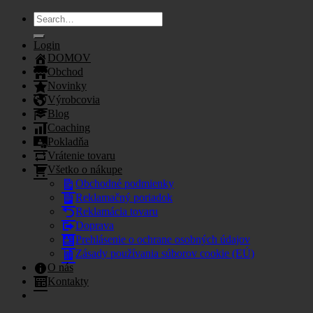
Search
for:
Login
DOMOV
Obchod
Novinky
Výrobcovia
Blog
Coaching
Pokladňa
Vrátenie tovaru
Všetko o nákupe
Obchodné podmienky
Reklamačný poriadok
Reklamácia tovaru
Doprava
Prehlásenie o ochrane osobných údajov
Zásady používania súborov cookie (EÚ)
O nás
Kontakty