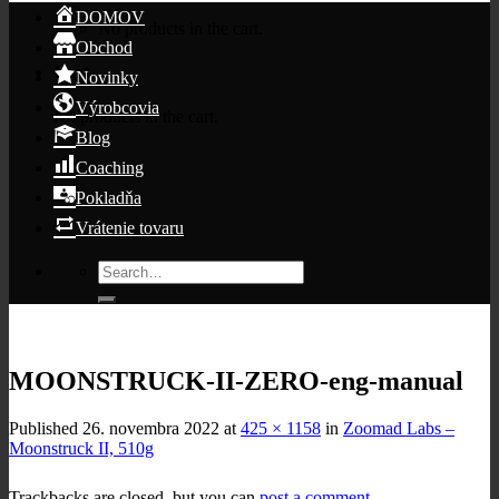
DOMOV
No products in the cart.
Obchod
Cart
Novinky
Výrobcovia
No products in the cart.
Blog
Coaching
Pokladňa
Vrátenie tovaru
Search
for:
MOONSTRUCK-II-ZERO-eng-manual
Published
26. novembra 2022
at
425 × 1158
in
Zoomad Labs –
Moonstruck II, 510g
Trackbacks are closed, but you can
post a comment
.