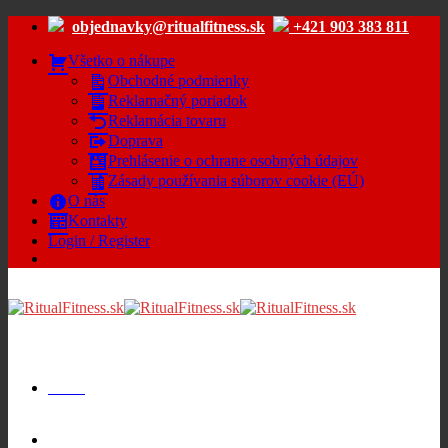
Skip
objednavky@ritualfitness.sk
+421 903 383 811
to
content
Všetko o nákupe
Obchodné podmienky
Reklamačný poriadok
Reklamácia tovaru
Doprava
Prehlásenie o ochrane osobných údajov
Zásady používania súborov cookie (EÚ)
O nás
Kontakty
Login / Register
Menu
Cart /
€
0.00