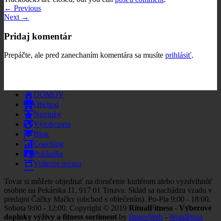
←
Previous
Next
→
Pridaj komentár
Prepáčte, ale pred zanechaním komentára sa musíte
prihlásiť
.
DOMOV
Obchod
Novinky
Výrobcovia
Blog
Coaching
Pokladňa
Vrátenie tovaru
Tovar si môžete objednať na doručenie kuriérom alebo vyzdvihnúť
osobne na Pekárska 11, 917 01 Trnava. Sklad sa nachádza vzadu v
predajni Čačky Mačky (obchod s oblečením). Po-Pia 9:00 - 18:00,
Sobota 9:00 - 12:00. Copyright © 2019
RitualFitness - Výberové
doplnky výživy a fitness sortiment
by
BugesWeb
-
WordPress