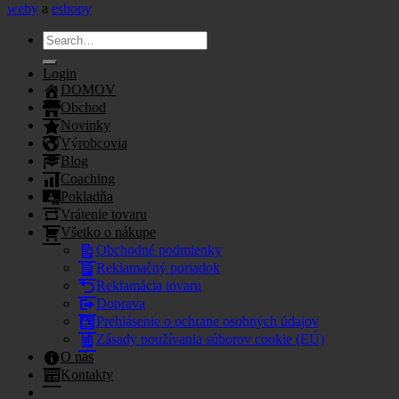
weby
a
eshopy
Search
for:
Login
DOMOV
Obchod
Novinky
Výrobcovia
Blog
Coaching
Pokladňa
Vrátenie tovaru
Všetko o nákupe
Obchodné podmienky
Reklamačný poriadok
Reklamácia tovaru
Doprava
Prehlásenie o ochrane osobných údajov
Zásady používania súborov cookie (EÚ)
O nás
Kontakty