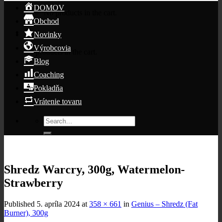
DOMOV
No products in the cart.
Obchod
Cart
Novinky
Výrobcovia
No products in the cart.
Blog
Coaching
Pokladňa
Vrátenie tovaru
Search
for:
Shredz Warcry, 300g, Watermelon-
Strawberry
Published
5. apríla 2024
at
358 × 661
in
Genius – Shredz (Fat
Burner), 300g