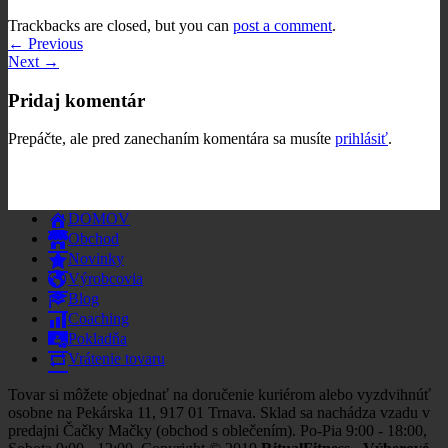
Trackbacks are closed, but you can
post a comment
.
←
Previous
Next
→
Pridaj komentár
Prepáčte, ale pred zanechaním komentára sa musíte
prihlásiť
.
DOMOV
Obchod
Novinky
Výrobcovia
Blog
Coaching
Pokladňa
Vrátenie tovaru
Tovar si môžete objednať na doručenie kuriérom alebo vyzdvihnúť
osobne na Pekárska 11, 917 01 Trnava. Sklad sa nachádza vzadu v
predajni Čačky Mačky (obchod s oblečením). Po-Pia 9:00 - 18:00,