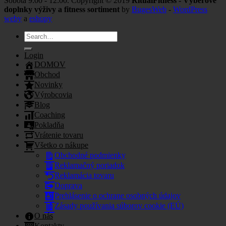
Sobota 9:00 - 12:00. Copyright © 2019
RitualFitness - Výberové
doplnky výživy a fitness sortiment
by
BugesWeb
-
WordPress
weby
a
eshopy
Search
for:
Login
DOMOV
Obchod
Novinky
Výrobcovia
Blog
Coaching
Pokladňa
Vrátenie tovaru
Všetko o nákupe
Obchodné podmienky
Reklamačný poriadok
Reklamácia tovaru
Doprava
Prehlásenie o ochrane osobných údajov
Zásady používania súborov cookie (EÚ)
O nás
Kontakty