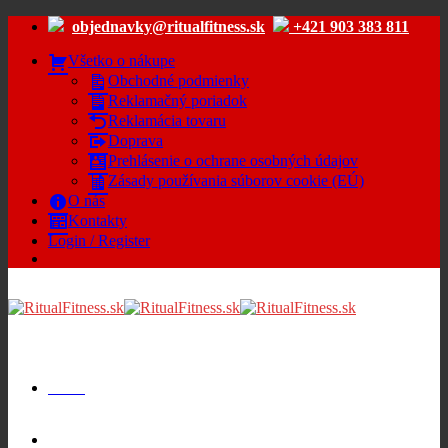
Skip
objednavky@ritualfitness.sk
+421 903 383 811
to
content
Všetko o nákupe
Obchodné podmienky
Reklamačný poriadok
Reklamácia tovaru
Doprava
Prehlásenie o ochrane osobných údajov
Zásady používania súborov cookie (EÚ)
O nás
Kontakty
Login / Register
Menu
Cart /
€
0.00