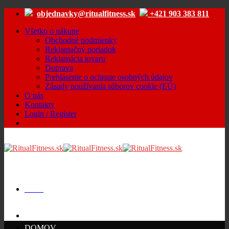
Skip
objednavky@ritualfitness.sk
+421 903 383 811
to
content
Všetko o nákupe
Obchodné podmienky
Reklamačný poriadok
Reklamácia tovaru
Doprava
Prehlásenie o ochrane osobných údajov
Zásady používania súborov cookie (EÚ)
O nás
Kontakty
Login / Register
Menu
Cart /
€
0.00
DOMOV