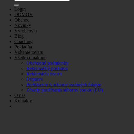
for:
Login
DOMOV
Obchod
Novinky
Výrobcovia
Blog
Coaching
Pokladňa
Vrátenie tovaru
Všetko o nákupe
Obchodné podmienky
Reklamačný poriadok
Reklamácia tovaru
Doprava
Prehlásenie o ochrane osobných údajov
Zásady používania súborov cookie (EÚ)
O nás
Kontakty