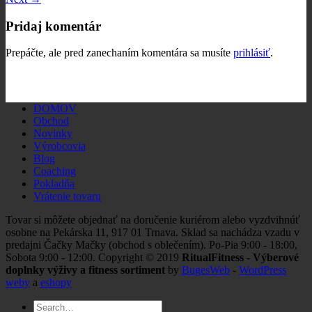
Pridaj komentár
Prepáčte, ale pred zanechaním komentára sa musíte
prihlásiť
.
DOMOV
Obchod
Novinky
Výrobcovia
Blog
Coaching
Pokladňa
Vrátenie tovaru
Tovar si môžete objednať na doručenie kuriérom alebo vyzdvihnúť
osobne na Pekárska 11, 917 01 Trnava. Sklad sa nachádza vzadu v
predajni Čačky Mačky (obchod s oblečením). Po-Pia 9:00 - 18:00,
Sobota 9:00 - 12:00. Copyright © 2019
RitualFitness - Výberové
doplnky výživy a fitness sortiment
by
BugesWeb
-
WordPress
weby
a
eshopy
Search