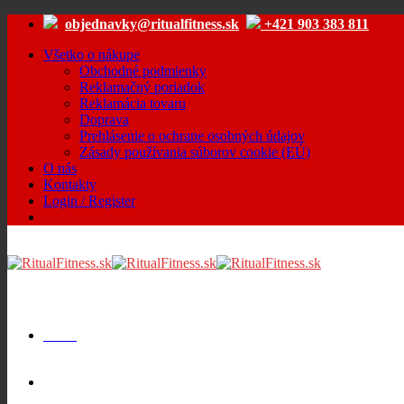
Skip
objednavky@ritualfitness.sk
+421 903 383 811
to
content
Všetko o nákupe
Obchodné podmienky
Reklamačný poriadok
Reklamácia tovaru
Doprava
Prehlásenie o ochrane osobných údajov
Zásady používania súborov cookie (EÚ)
O nás
Kontakty
Login / Register
Menu
Cart /
€
0.00