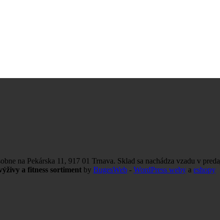
obne na Pekárska 11, 917 01 Trnava. Sklad sa nachádza vzadu v preda
ýživy a fitness sortiment
by
BugesWeb
-
WordPress weby
a
eshopy