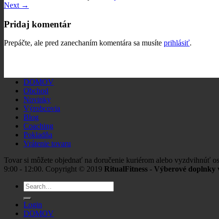
Next
→
Pridaj komentár
Prepáčte, ale pred zanechaním komentára sa musíte
prihlásiť
.
DOMOV
Obchod
Novinky
Výrobcovia
Blog
Coaching
Pokladňa
Vrátenie tovaru
Tovar si môžete objednať na doručenie kuriérom alebo vyzdvihnúť os
9:00 - 12:00. Copyright © 2019
RitualFitness - Výberové doplnky v
Search
for:
Login
DOMOV