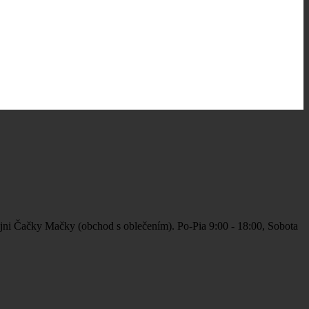
jni Čačky Mačky (obchod s oblečením). Po-Pia 9:00 - 18:00, Sobota