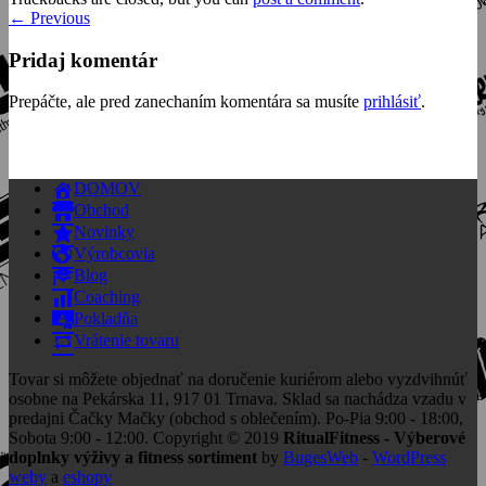
←
Previous
Pridaj komentár
Prepáčte, ale pred zanechaním komentára sa musíte
prihlásiť
.
DOMOV
Obchod
Novinky
Výrobcovia
Blog
Coaching
Pokladňa
Vrátenie tovaru
Tovar si môžete objednať na doručenie kuriérom alebo vyzdvihnúť
osobne na Pekárska 11, 917 01 Trnava. Sklad sa nachádza vzadu v
predajni Čačky Mačky (obchod s oblečením). Po-Pia 9:00 - 18:00,
Sobota 9:00 - 12:00. Copyright © 2019
RitualFitness - Výberové
doplnky výživy a fitness sortiment
by
BugesWeb
-
WordPress
weby
a
eshopy