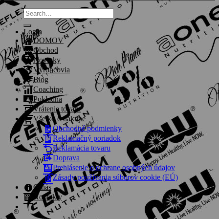
Search
for:
Login
DOMOV
Obchod
Novinky
Výrobcovia
Blog
Coaching
Pokladňa
Vrátenie tovaru
Všetko o nákupe
Obchodné podmienky
Reklamačný poriadok
Reklamácia tovaru
Doprava
Prehlásenie o ochrane osobných údajov
Zásady používania súborov cookie (EÚ)
O nás
Kontakty