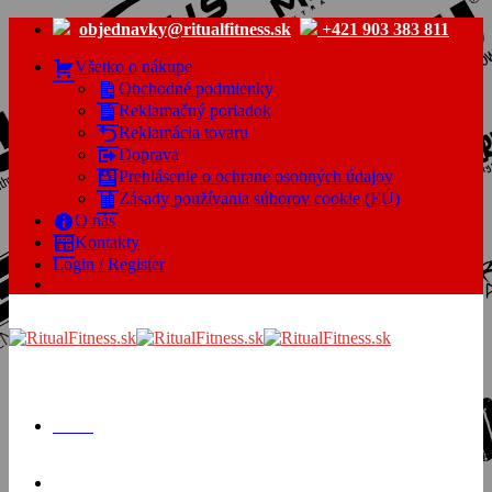
Skip
objednavky@ritualfitness.sk
+421 903 383 811
to
content
Všetko o nákupe
Obchodné podmienky
Reklamačný poriadok
Reklamácia tovaru
Doprava
Prehlásenie o ochrane osobných údajov
Zásady používania súborov cookie (EÚ)
O nás
Kontakty
Login / Register
Menu
Cart /
€
0.00