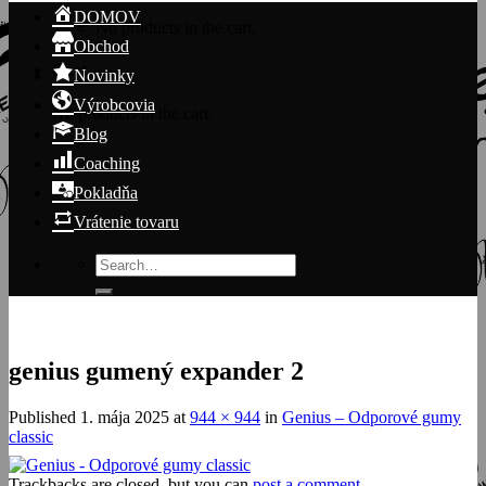
DOMOV
No products in the cart.
Obchod
Cart
Novinky
Výrobcovia
No products in the cart.
Blog
Coaching
Pokladňa
Vrátenie tovaru
Search
for:
genius gumený expander 2
Published
1. mája 2025
at
944 × 944
in
Genius – Odporové gumy
classic
Trackbacks are closed, but you can
post a comment
.