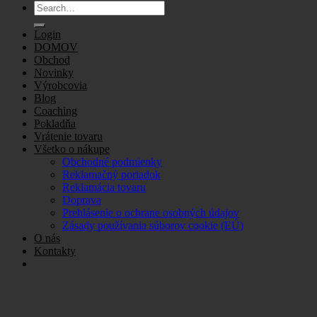
Search
for:
Login
DOMOV
Obchod
Novinky
Výrobcovia
Blog
Coaching
Pokladňa
Vrátenie tovaru
Všetko o nákupe
Obchodné podmienky
Reklamačný poriadok
Reklamácia tovaru
Doprava
Prehlásenie o ochrane osobných údajov
Zásady používania súborov cookie (EÚ)
O nás
Kontakty