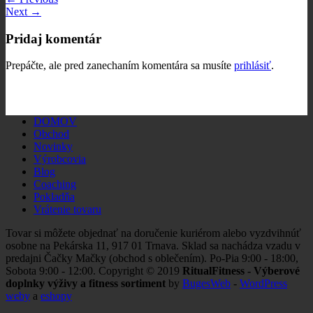
Next
→
Pridaj komentár
Prepáčte, ale pred zanechaním komentára sa musíte
prihlásiť
.
DOMOV
Obchod
Novinky
Výrobcovia
Blog
Coaching
Pokladňa
Vrátenie tovaru
Tovar si môžete objednať na doručenie kuriérom alebo vyzdvihnúť
osobne na Pekárska 11, 917 01 Trnava. Sklad sa nachádza vzadu v
predajni Čačky Mačky (obchod s oblečením). Po-Pia 9:00 - 18:00,
Sobota 9:00 - 12:00. Copyright © 2019
RitualFitness - Výberové
doplnky výživy a fitness sortiment
by
BugesWeb
-
WordPress
weby
a
eshopy