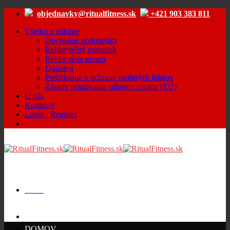
Skip
objednavky@ritualfitness.sk
+421 903 383 811
to
content
Všetko o nákupe
Obchodné podmienky
Reklamačný poriadok
Reklamácia tovaru
Doprava
Prehlásenie o ochrane osobných údajov
Zásady používania súborov cookie (EÚ)
O nás
Kontakty
Login / Register
Menu
Cart /
€
0.00
DOMOV