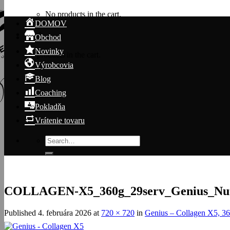
No products in the cart.
DOMOV
Cart
Obchod
Novinky
No products in the cart.
Výrobcovia
Blog
Coaching
Pokladňa
Vrátenie tovaru
Search
for:
COLLAGEN-X5_360g_29serv_Genius_Nutr
Published
4. februára 2026
at
720 × 720
in
Genius – Collagen X5, 36