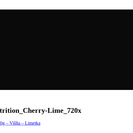
ition_Cherry-Lime_720x
0g – Višňa – Limetka