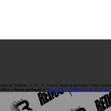
obne na Pekárska 11, 917 01 Trnava. Sklad sa nachádza vzadu v preda
ýživy a fitness sortiment
by
BugesWeb
-
WordPress weby
a
eshopy