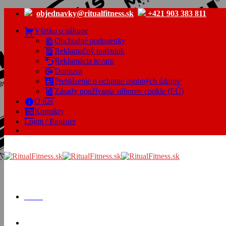
Skip
objednavky@ritualfitness.sk
+421 903 383 811
to
content
Všetko o nákupe
Obchodné podmienky
Reklamačný poriadok
Reklamácia tovaru
Doprava
Prehlásenie o ochrane osobných údajov
Zásady používania súborov cookie (EÚ)
O nás
Kontakty
Login / Register
Menu
Cart /
€
0.00