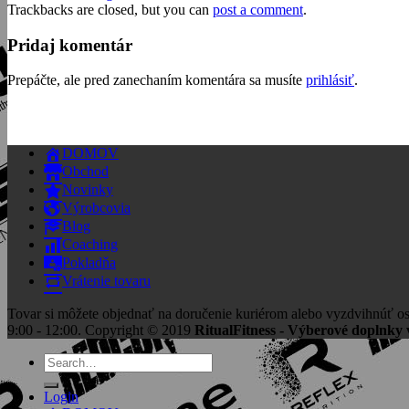
Trackbacks are closed, but you can
post a comment
.
Pridaj komentár
Prepáčte, ale pred zanechaním komentára sa musíte
prihlásiť
.
DOMOV
Obchod
Novinky
Výrobcovia
Blog
Coaching
Pokladňa
Vrátenie tovaru
Tovar si môžete objednať na doručenie kuriérom alebo vyzdvihnúť os
9:00 - 12:00. Copyright © 2019
RitualFitness - Výberové doplnky v
Search
for:
Login