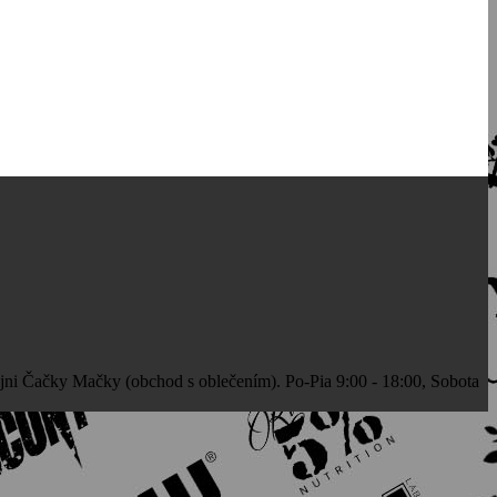
jni Čačky Mačky (obchod s oblečením). Po-Pia 9:00 - 18:00, Sobota