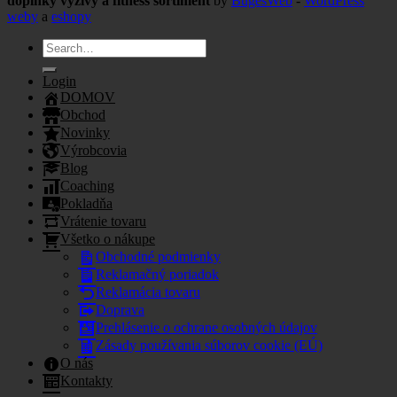
doplnky výživy a fitness sortiment
by
BugesWeb
-
WordPress
weby
a
eshopy
Search
for:
Login
DOMOV
Obchod
Novinky
Výrobcovia
Blog
Coaching
Pokladňa
Vrátenie tovaru
Všetko o nákupe
Obchodné podmienky
Reklamačný poriadok
Reklamácia tovaru
Doprava
Prehlásenie o ochrane osobných údajov
Zásady používania súborov cookie (EÚ)
O nás
Kontakty