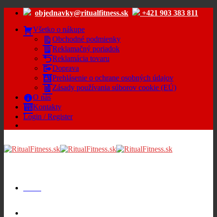
Skip
objednavky@ritualfitness.sk
+421 903 383 811
to
content
Všetko o nákupe
Obchodné podmienky
Reklamačný poriadok
Reklamácia tovaru
Doprava
Prehlásenie o ochrane osobných údajov
Zásady používania súborov cookie (EÚ)
O nás
Kontakty
Login / Register
Menu
Cart /
€
0.00