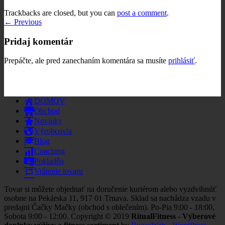
Trackbacks are closed, but you can
post a comment
.
←
Previous
Pridaj komentár
Prepáčte, ale pred zanechaním komentára sa musíte
prihlásiť
.
DOMOV
Obchod
Novinky
Výrobcovia
Blog
Coaching
Pokladňa
Vrátenie tovaru
Tovar si môžete objednať na doručenie kuriérom alebo vyzdvihnúť
osobne na Pekárska 11, 917 01 Trnava. Sklad sa nachádza vzadu v
predajni Čačky Mačky (obchod s oblečením). Po-Pia 9:00 - 18:00,
Sobota 9:00 - 12:00. Copyright © 2019
RitualFitness - Výberové