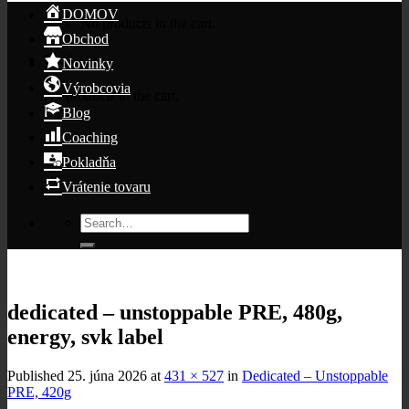
DOMOV
No products in the cart.
Obchod
Cart
Novinky
Výrobcovia
No products in the cart.
Blog
Coaching
Pokladňa
Vrátenie tovaru
Search
for:
dedicated – unstoppable PRE, 480g,
energy, svk label
Published
25. júna 2026
at
431 × 527
in
Dedicated – Unstoppable
PRE, 420g