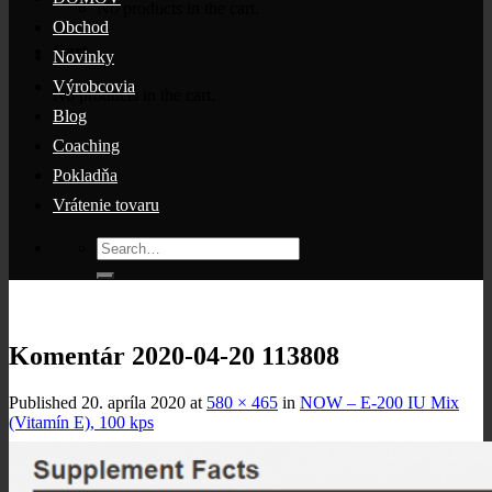
No products in the cart.
Obchod
Cart
Novinky
Výrobcovia
No products in the cart.
Blog
Coaching
Pokladňa
Vrátenie tovaru
Search
for:
Komentár 2020-04-20 113808
Published
20. apríla 2020
at
580 × 465
in
NOW – E-200 IU Mix
(Vitamín E), 100 kps