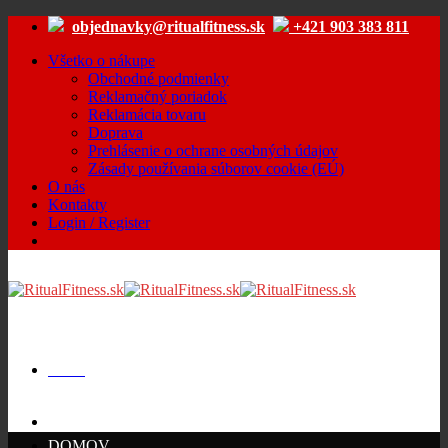
Skip
objednavky@ritualfitness.sk
+421 903 383 811
to
content
Všetko o nákupe
Obchodné podmienky
Reklamačný poriadok
Reklamácia tovaru
Doprava
Prehlásenie o ochrane osobných údajov
Zásady používania súborov cookie (EÚ)
O nás
Kontakty
Login / Register
Menu
Cart /
€
0.00
DOMOV