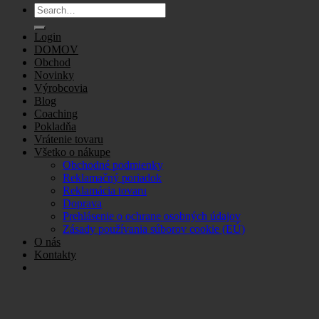
Search
for:
Login
DOMOV
Obchod
Novinky
Výrobcovia
Blog
Coaching
Pokladňa
Vrátenie tovaru
Všetko o nákupe
Obchodné podmienky
Reklamačný poriadok
Reklamácia tovaru
Doprava
Prehlásenie o ochrane osobných údajov
Zásady používania súborov cookie (EÚ)
O nás
Kontakty