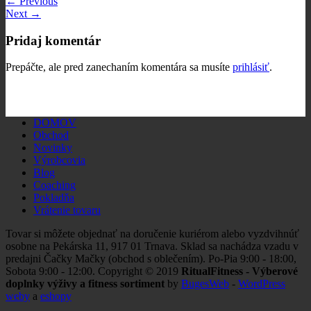
←
Previous
Next
→
Pridaj komentár
Prepáčte, ale pred zanechaním komentára sa musíte
prihlásiť
.
DOMOV
Obchod
Novinky
Výrobcovia
Blog
Coaching
Pokladňa
Vrátenie tovaru
Tovar si môžete objednať na doručenie kuriérom alebo vyzdvihnúť
osobne na Pekárska 11, 917 01 Trnava. Sklad sa nachádza vzadu v
predajni Čačky Mačky (obchod s oblečením). Po-Pia 9:00 - 18:00,
Sobota 9:00 - 12:00. Copyright © 2019
RitualFitness - Výberové
doplnky výživy a fitness sortiment
by
BugesWeb
-
WordPress
weby
a
eshopy