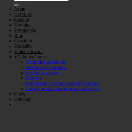
for:
Login
DOMOV
Obchod
Novinky
Výrobcovia
Blog
Coaching
Pokladňa
Vrátenie tovaru
Všetko o nákupe
Obchodné podmienky
Reklamačný poriadok
Reklamácia tovaru
Doprava
Prehlásenie o ochrane osobných údajov
Zásady používania súborov cookie (EÚ)
O nás
Kontakty