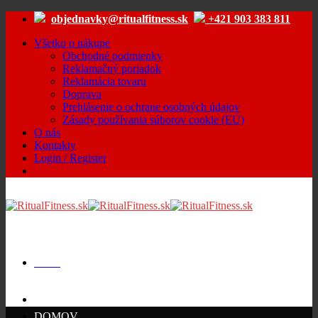
Skip
objednavky@ritualfitness.sk
+421 903 383 811
to
content
Všetko o nákupe
Obchodné podmienky
Reklamačný poriadok
Reklamácia tovaru
Doprava
Prehlásenie o ochrane osobných údajov
Zásady používania súborov cookie (EÚ)
O nás
Kontakty
Login / Register
Menu
Cart /
€
0.00
DOMOV