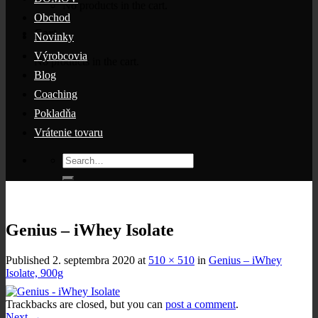
No products in the cart.
Obchod
Cart
Novinky
Výrobcovia
No products in the cart.
Blog
Coaching
Pokladňa
Vrátenie tovaru
Search
for:
Genius – iWhey Isolate
Published
2. septembra 2020
at
510 × 510
in
Genius – iWhey
Isolate, 900g
Trackbacks are closed, but you can
post a comment
.
Next
→