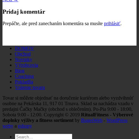
Pridaj komentár
Prepáčte, ale pred zanechaním komentára sa musíte
prihlásiť
.
DOMOV
Obchod
Novinky
Výrobcovia
Blog
Coaching
Pokladňa
Vrátenie tovaru
Tovar si môžete objednať na doručenie kuriérom alebo vyzdvihnúť
osobne na Pekárska 11, 917 01 Trnava. Sklad sa nachádza vzadu v
predajni Čačky Mačky (obchod s oblečením). Po-Pia 9:00 - 18:00,
Sobota 9:00 - 12:00. Copyright © 2019
RitualFitness - Výberové
doplnky výživy a fitness sortiment
by
BugesWeb
-
WordPress
weby
a
eshopy
Search