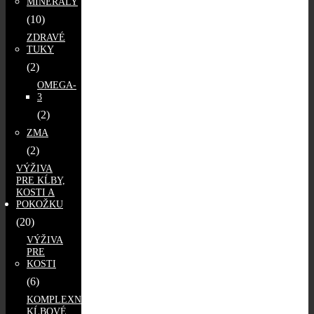
MINERÁLY
(10)
ZDRAVÉ
TUKY
(2)
OMEGA-
3
(2)
ZMA
(2)
VÝŽIVA
PRE KĹBY,
KOSTI A
POKOŽKU
(20)
VÝŽIVA
PRE
KOSTI
(6)
KOMPLEXNÉ
KĹBOVÉ