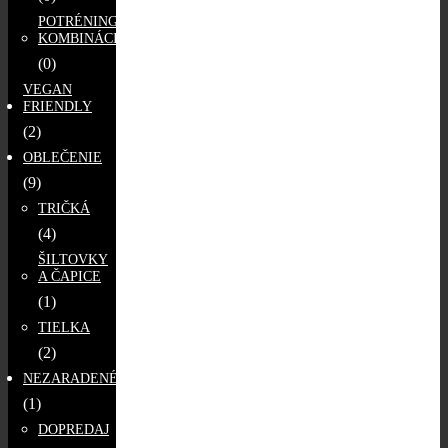
POTRÉNINGOVÉ
KOMBINÁCIE
(0)
VEGAN
FRIENDLY
(2)
OBLEČENIE
(9)
TRIČKÁ
(4)
ŠILTOVKY
A ČAPICE
(1)
TIELKA
(2)
NEZARADENÉ
(1)
DOPREDAJ