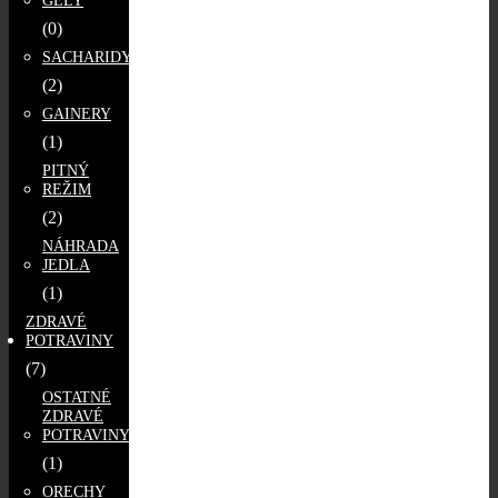
(0)
SACHARIDY
(2)
GAINERY
(1)
PITNÝ
REŽIM
(2)
NÁHRADA
JEDLA
(1)
ZDRAVÉ
POTRAVINY
(7)
OSTATNÉ
ZDRAVÉ
POTRAVINY
(1)
ORECHY