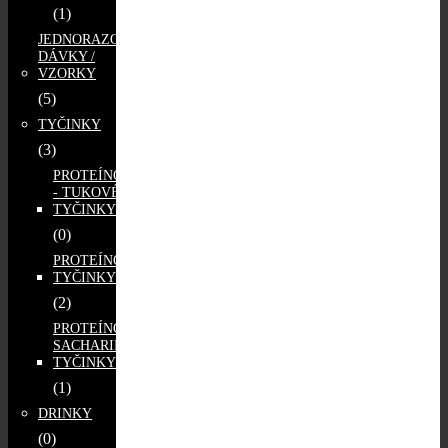
(1)
JEDNORAZOVÉ
DÁVKY /
VZORKY
(5)
TYČINKY
(3)
PROTEÍNOVO
- TUKOVÉ
TYČINKY
(0)
PROTEÍNOVÉ
TYČINKY
(2)
PROTEÍNOVO -
SACHARIDOVÉ
TYČINKY
(1)
DRINKY
(0)