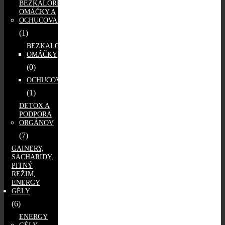
BEZKALORICKÉ
OMÁČKY A
OCHUCOVADLÁ
(1)
BEZKALORICKÉ
OMÁČKY
(0)
OCHUCOVADLÁ
(1)
DETOX A
PODPORA
ORGÁNOV
(7)
GAINERY,
SACHARIDY,
PITNÝ
REŽIM,
ENERGY
GÉLY
(6)
ENERGY
GÉLY