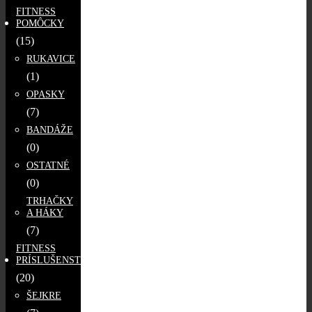
FITNESS
POMÔCKY
(15)
RUKAVICE
(1)
OPASKY
(7)
BANDÁŽE
(0)
OSTATNÉ
(0)
TRHAČKY
A HÁKY
(7)
FITNESS
PRÍSLUŠENSTVO
(20)
ŠEJKRE