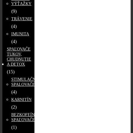
VÝŤAŽKY
(9)
TRÁVENIE
(4)
IMUNITA
(4)
SPAĽOVAČE
TUKOV,
CHUDNUTIE
A DETOX
(15)
STIMULAČNÉ
SPALOVAČE
(4)
KARNITÍN
(2)
BEZKOFEÍNOVÉ
SPAĽOVAČE
(1)