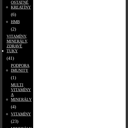
OSTATNÉ
KREATÍNY
(6)
HMB
(2)
VITAMÍNY,
MINERÁLY,
ZDRAVÉ
TUKY
(41)
PODPORA
IMUNITY
(1)
MULTI
VITAMÍNY
A
MINERÁLY
(4)
VITAMÍNY
(23)