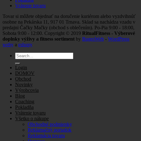
Vrátenie tovaru
Tovar si môžete objednať na doručenie kuriérom alebo vyzdvihnúť
osobne na Pekárska 11, 917 01 Trnava. Sklad sa nachádza vzadu v
predajni Čačky Mačky (obchod s oblečením). Po-Pia 9:00 - 18:00,
Sobota 9:00 - 12:00. Copyright © 2019
RitualFitness - Výberové
doplnky výživy a fitness sortiment
by
BugesWeb
-
WordPress
weby
a
eshopy
Search
for:
Login
DOMOV
Obchod
Novinky
Výrobcovia
Blog
Coaching
Pokladňa
Vrátenie tovaru
Všetko o nákupe
Obchodné podmienky
Reklamačný poriadok
Reklamácia tovaru