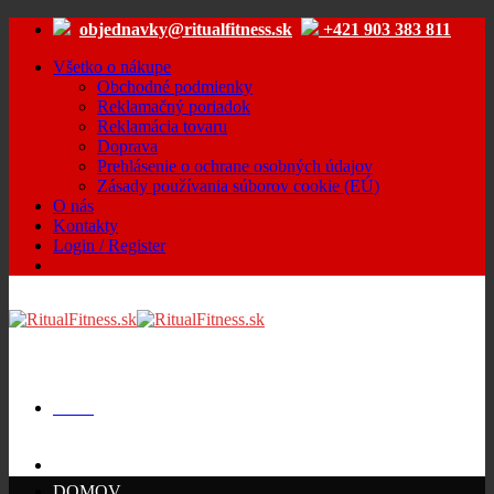
Skip
objednavky@ritualfitness.sk
+421 903 383 811
to
content
Všetko o nákupe
Obchodné podmienky
Reklamačný poriadok
Reklamácia tovaru
Doprava
Prehlásenie o ochrane osobných údajov
Zásady používania súborov cookie (EÚ)
O nás
Kontakty
Login / Register
Menu
Cart /
€
0.00
DOMOV