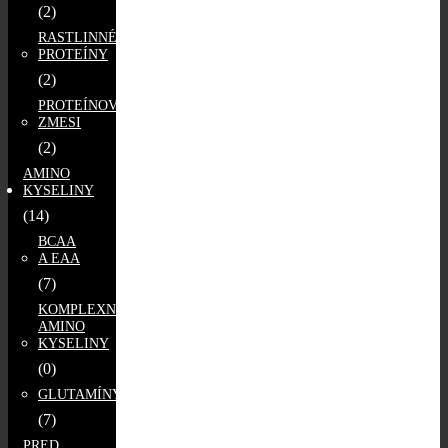
(2)
RASTLINNÉ
PROTEÍNY
(2)
PROTEÍNOVÉ
ZMESI
(2)
AMINO
KYSELINY
(14)
BCAA
A EAA
(7)
KOMPLEXNÉ
AMINO
KYSELINY
(0)
GLUTAMÍNY
(7)
PRED