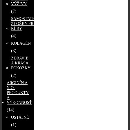
VÝŽIVY
(7)
SAMOSTATNÉ
ZLOŽKY PRE
KĹBY
(4)
KOLAGÉN
(3)
ZDRAVIE
A KRÁSA
POKOŽKY
(2)
ARGINÍN A
N.O.
PRODUKTY
A
VÝKONNOSŤ
(14)
OSTATNÉ
(1)