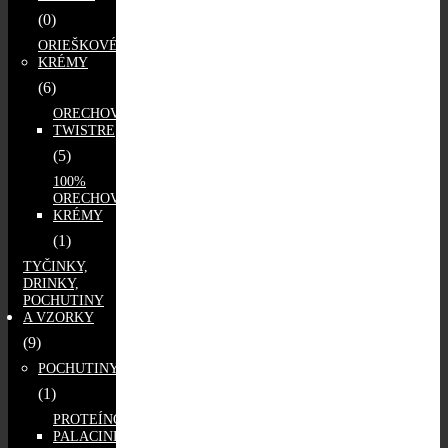
(0)
ORIEŠKOVÉ
KRÉMY
(6)
ORECHOVÉ
TWISTRE
(5)
100%
ORECHOVÉ
KRÉMY
(1)
TYČINKY,
DRINKY,
POCHUTINY
A VZORKY
(9)
POCHUTINY
(1)
PROTEÍNOVÉ
PALACINKY