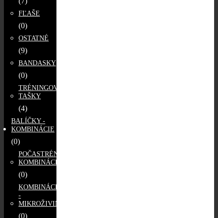
(7)
FĽAŠE
(0)
OSTATNÉ
(9)
BANDASKY
(0)
TRÉNINGOVÉ
TAŠKY
(4)
BALÍČKY -
KOMBINÁCIE
(0)
POČASTRÉNINGOVÉ
KOMBINÁCIE
(0)
KOMBINÁCIE
-
MIKROŽIVINY
(0)