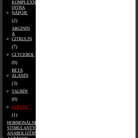
KOMPLEXNÉ
INTRA
NÁPOJE
(2)
ARGINÍN
A
CITRULÍN
(7)
GLYCEROL
(0)
BETA
ALANÍN
(3)
TAURÍN
(0)
KOFEÍN
(1)
HORMONÁLNE
STIMULANTY,
ANABOLIZÉRY