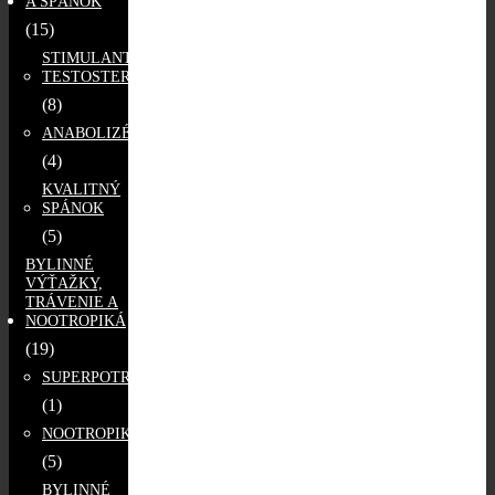
A SPÁNOK
(15)
STIMULANTY
TESTOSTERÓNU
(8)
ANABOLIZÉRY
(4)
KVALITNÝ
SPÁNOK
(5)
BYLINNÉ
VÝŤAŽKY,
TRÁVENIE A
NOOTROPIKÁ
(19)
SUPERPOTRAVINY
(1)
NOOTROPIKÁ
(5)
BYLINNÉ