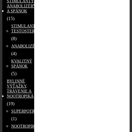
STIMULANTY,
ANABOLIZÉRY
A SPÁNOK
(15)
STIMULANTY
TESTOSTERÓNU
(8)
ANABOLIZÉRY
(4)
KVALITNÝ
SPÁNOK
(5)
BYLINNÉ
VÝŤAŽKY,
TRÁVENIE A
NOOTROPIKÁ
(19)
SUPERPOTRAVINY
(1)
NOOTROPIKÁ