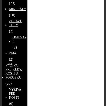
(23)
MINERÁLY
(10)
ZDRAVÉ
TUKY
(2)
OMEGA-
3
(2)
ZMA
(2)
VÝŽIVA
PRE KĹBY,
KOSTI A
POKOŽKU
(20)
VÝŽIVA
PRE
KOSTI
(6)