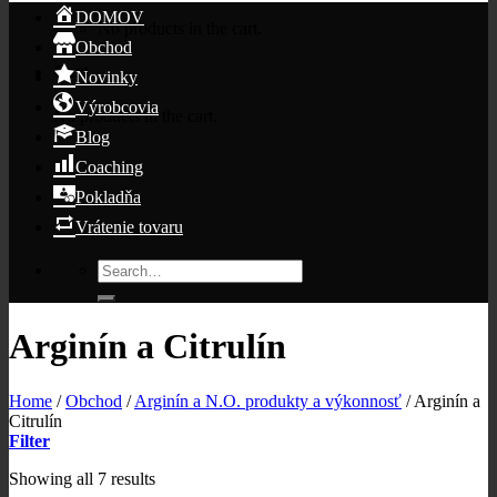
DOMOV
No products in the cart.
Obchod
Cart
Novinky
Výrobcovia
No products in the cart.
Blog
Coaching
Pokladňa
Vrátenie tovaru
Search
for:
Arginín a Citrulín
Home
/
Obchod
/
Arginín a N.O. produkty a výkonnosť
/
Arginín a
Citrulín
Filter
Showing all 7 results