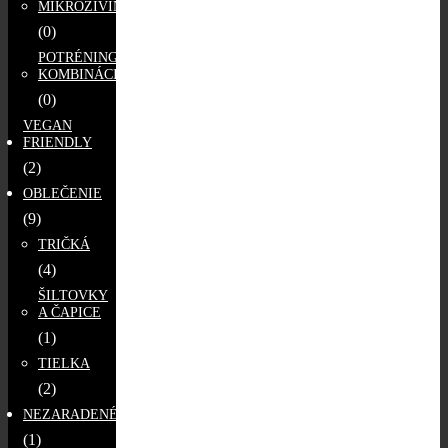
MIKROŽIVINY
(0)
POTRÉNINGOVÉ
KOMBINÁCIE
(0)
VEGAN
FRIENDLY
(2)
OBLEČENIE
(9)
TRIČKÁ
(4)
ŠILTOVKY
A ČAPICE
(1)
TIELKA
(2)
NEZARADENÉ
(1)