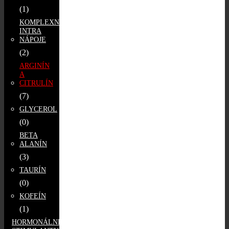
(1)
KOMPLEXNÉ
INTRA
NÁPOJE
(2)
ARGINÍN
A
CITRULÍN
(7)
GLYCEROL
(0)
BETA
ALANÍN
(3)
TAURÍN
(0)
KOFEÍN
(1)
HORMONÁLNE