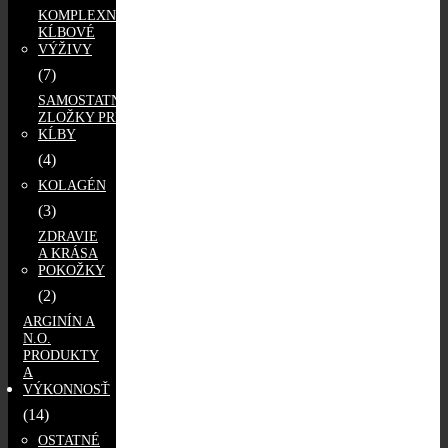
KOMPLEXNÉ
KĹBOVÉ
VÝŽIVY
(7)
SAMOSTATNÉ
ZLOŽKY PRE
KĹBY
(4)
KOLAGÉN
(3)
ZDRAVIE
A KRÁSA
POKOŽKY
(2)
ARGINÍN A
N.O.
PRODUKTY
A
VÝKONNOSŤ
(14)
OSTATNÉ