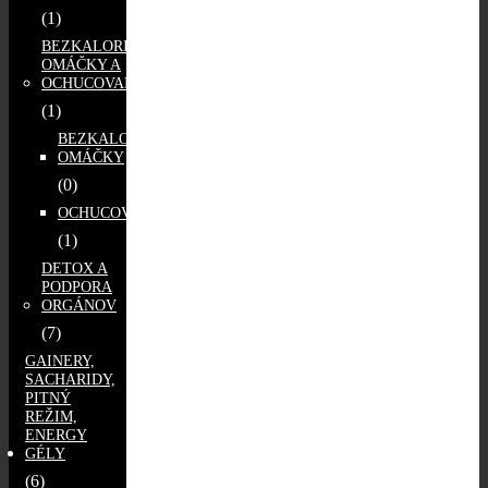
(1)
BEZKALORICKÉ
OMÁČKY A
OCHUCOVADLÁ
(1)
BEZKALORICKÉ
OMÁČKY
(0)
OCHUCOVADLÁ
(1)
DETOX A
PODPORA
ORGÁNOV
(7)
GAINERY,
SACHARIDY,
PITNÝ
REŽIM,
ENERGY
GÉLY
(6)