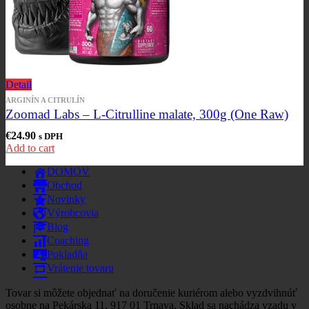
Detail
ARGINÍN A CITRULÍN
Zoomad Labs – L-Citrulline malate, 300g (One Raw)
€
24.90
s DPH
Add to cart
DOMOV
Obchod
Novinky
Výrobcovia
Blog
Coaching
Pokladňa
Vrátenie tovaru
Tovar si môžete objednať na doručenie kuriérom alebo vyzdvihnúť
osobne na Pekárska 11, 917 01 Trnava. Sklad sa nachádza vzadu v