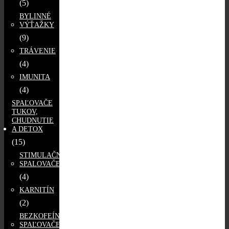
(5)
BYLINNÉ
VÝŤAŽKY
(9)
TRÁVENIE
(4)
IMUNITA
(4)
SPAĽOVAČE
TUKOV,
CHUDNUTIE
A DETOX
(15)
STIMULAČNÉ
SPALOVAČE
(4)
KARNITÍN
(2)
BEZKOFEÍNOVÉ
SPAĽOVAČE