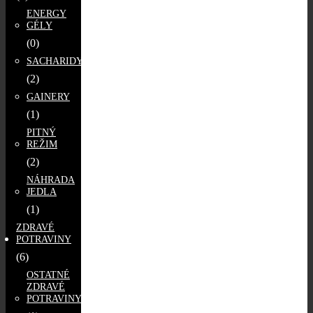
ENERGY
GÉLY
(0)
SACHARIDY
(2)
GAINERY
(1)
PITNÝ
REŽIM
(2)
NÁHRADA
JEDLA
(1)
ZDRAVÉ
POTRAVINY
(6)
OSTATNÉ
ZDRAVÉ
POTRAVINY