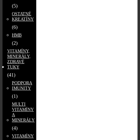
(5)
OSTATNÉ
KREATÍNY
(6)
HMB
(2)
VITAMÍNY,
MINERÁLY,
ZDRAVÉ
TUKY
(41)
PODPORA
IMUNITY
(1)
MULTI
VITAMÍNY
A
MINERÁLY
(4)
VITAMÍNY