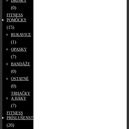
DRINKY
(0)
FITNESS
POMÔCKY
(15)
RUKAVICE
(1)
OPASKY
(7)
BANDÁŽE
(0)
OSTATNÉ
(0)
TRHAČKY
A HÁKY
(7)
FITNESS
PRÍSLUŠENSTVO
(20)