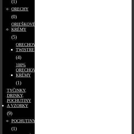
(1)
ORECHY
(0)
ORIEŠKOVÉ
KRÉMY
(5)
ORECHOVÉ
TWISTRE
(4)
100%
ORECHOVÉ
KRÉMY
(1)
TYČINKY,
DRINKY,
POCHUTINY
A VZORKY
(9)
POCHUTINY
(1)