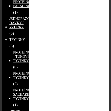
PROTEÍNOVÉ
PALACINKY
(1)
JEDNORAZOVÉ
DÁVKY /
VZORKY
(5)
TYČINKY
(3)
PROTEÍNOVO
- TUKOVÉ
TYČINKY
(0)
PROTEÍNOVÉ
TYČINKY
(2)
PROTEÍNOVO -
SACHARIDOVÉ
TYČINKY
(1)