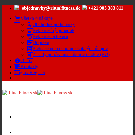
Skip
objednavky@ritualfitness.sk
+421 903 383 811
to
content
Všetko o nákupe
Obchodné podmienky
Reklamačný poriadok
Reklamácia tovaru
Doprava
Prehlásenie o ochrane osobných údajov
Zásady používania súborov cookie (EÚ)
O nás
Kontakty
Login / Register
Menu
Cart /
€
0.00