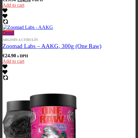
Add to cart
Detail
ARGINÍN A CITRULÍN
Zoomad Labs – AAKG, 300g (One Raw)
€
24.90
s DPH
Add to cart