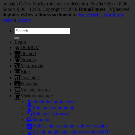
predajni Čačky Mačky (obchod s oblečením). Po-Pia 9:00 - 18:00,
Sobota 9:00 - 12:00. Copyright © 2019
RitualFitness - Výberové
doplnky výživy a fitness sortiment
by
BugesWeb
-
WordPress
weby
a
eshopy
Search
for:
Login
DOMOV
Obchod
Novinky
Výrobcovia
Blog
Coaching
Pokladňa
Vrátenie tovaru
Všetko o nákupe
Obchodné podmienky
Reklamačný poriadok
Reklamácia tovaru
Doprava
Prehlásenie o ochrane osobných údajov
Zásady používania súborov cookie (EÚ)