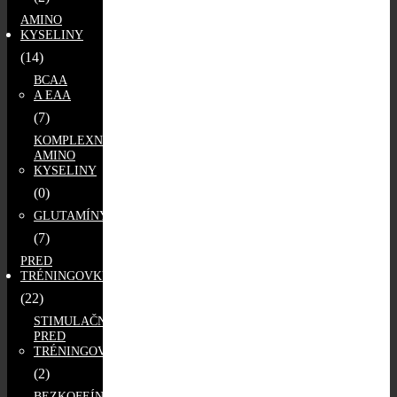
AMINO
KYSELINY
(14)
BCAA
A EAA
(7)
KOMPLEXNÉ
AMINO
KYSELINY
(0)
GLUTAMÍNY
(7)
PRED
TRÉNINGOVKY
(22)
STIMULAČNÉ
PRED
TRÉNINGOVKY
(2)
BEZKOFEÍNOVÉ