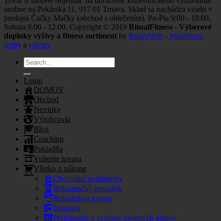
Tovar si môžete objednať na doručenie kuriérom alebo vyzdvihnúť
osobne na Pekárska 11, 917 01 Trnava. Sklad sa nachádza vzadu v
predajni Čačky Mačky (obchod s oblečením). Po-Pia 9:00 - 18:00,
Sobota 9:00 - 12:00. Copyright © 2019
RitualFitness - Výberové
doplnky výživy a fitness sortiment
by
BugesWeb
-
WordPress
weby
a
eshopy
Search
for:
Login
DOMOV
Obchod
Novinky
Výrobcovia
Blog
Coaching
Pokladňa
Vrátenie tovaru
Všetko o nákupe
Obchodné podmienky
Reklamačný poriadok
Reklamácia tovaru
Doprava
Prehlásenie o ochrane osobných údajov