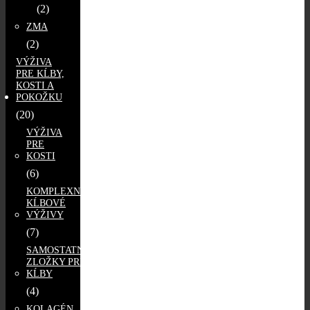
(2)
ZMA
(2)
VÝŽIVA
PRE KĹBY,
KOSTI A
POKOŽKU
(20)
VÝŽIVA
PRE
KOSTI
(6)
KOMPLEXNÉ
KĹBOVÉ
VÝŽIVY
(7)
SAMOSTATNÉ
ZLOŽKY PRE
KĹBY
(4)
KOLAGÉN