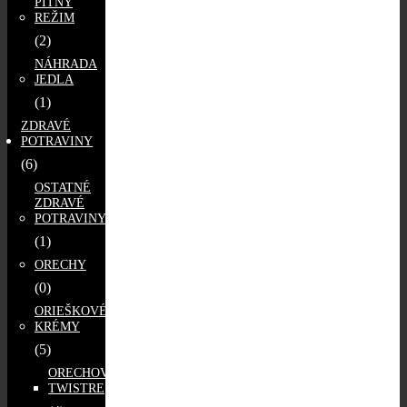
PITNÝ
REŽIM
(2)
NÁHRADA
JEDLA
(1)
ZDRAVÉ
POTRAVINY
(6)
OSTATNÉ
ZDRAVÉ
POTRAVINY
(1)
ORECHY
(0)
ORIEŠKOVÉ
KRÉMY
(5)
ORECHOVÉ
TWISTRE