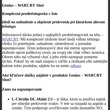
Genius – WARCRY Shot
Komplexná predtréningovka v šote
Ideál na nabudenie a zlepšenie prekrvenia pri klasickom silovom
tréningu
Jednorazová dávka jednej z najlepších predtréningoviek na trhu –
WARCRY
. Má komplexné zloženie ktoré dodá vášmu tréningu
všetko čo potrebujete, nabudenie, sústredenosť a poriadne
napumpovanie. Tento jednorazový shot má mierne upravené
zloženie oproti práškovej verzii, na svojej sile však vôbec nestráca.
Okrem toho má výbornú chuť a jeho efekt nastupuje pomerne
rýchlo. Pokiaľ by ste mali záujem o väčšie a zložkami ešte nabitejšie
balenie tohto produktu, nájdete ho na tomto
odkaze
.
Aké kľúčové zložky nájdete v produkte Genius – WARCRY
Shot?
Zmes na napumpovanie
L-Citrulín DL-Malát 2:1 –
je látka, ktorá sa používa najmä
pre silnejšie prekrvenie svalov. V tele sa rozpadá na arginín a
ornitín. Tým podporuje uvoľňovanie oxidu dusnatého NO,