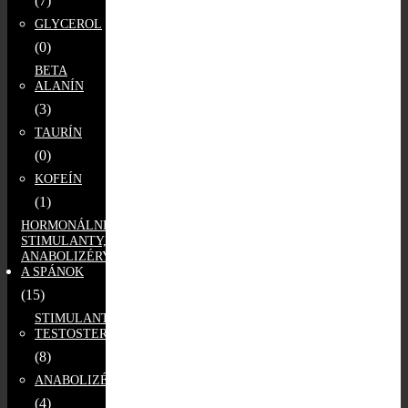
(7)
GLYCEROL
(0)
BETA
ALANÍN
(3)
TAURÍN
(0)
KOFEÍN
(1)
HORMONÁLNE
STIMULANTY,
ANABOLIZÉRY
A SPÁNOK
(15)
STIMULANTY
TESTOSTERÓNU
(8)
ANABOLIZÉRY
(4)