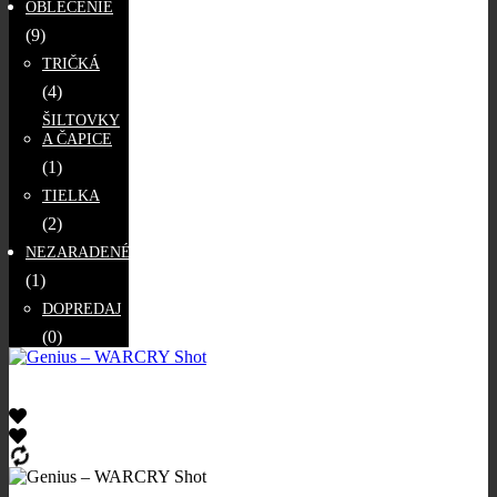
OBLEČENIE
(9)
TRIČKÁ
(4)
ŠILTOVKY
A ČAPICE
(1)
TIELKA
(2)
NEZARADENÉ
(1)
DOPREDAJ
(0)