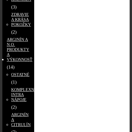
(3)
ZDRAVIE
A KRÁSA
POKOŽKY
(2)
ARGINÍN A
N.O.
PRODUKTY
A
VÝKONNOSŤ
(14)
OSTATNÉ
(1)
KOMPLEXNÉ
INTRA
NÁPOJE
(2)
ARGINÍN
A
CITRULÍN