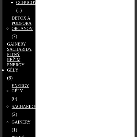
OCHUCOVADLÁ
(1)
DETOX A
PODPORA
ORGÁNOV
(7)
GAINERY,
SACHARIDY,
PITNÝ
REŽIM,
ENERGY
GÉLY
(6)
ENERGY
GÉLY
(0)
SACHARIDY
(2)
GAINERY
(1)