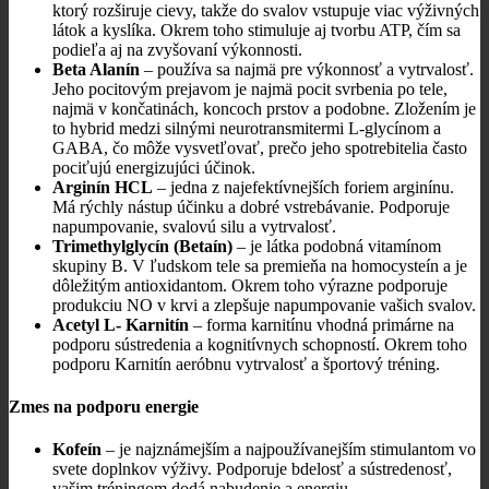
ktorý rozširuje cievy, takže do svalov vstupuje viac výživných
látok a kyslíka. Okrem toho stimuluje aj tvorbu ATP, čím sa
podieľa aj na zvyšovaní výkonnosti.
Beta Alanín
– používa sa najmä pre výkonnosť a vytrvalosť.
Jeho pocitovým prejavom je najmä pocit svrbenia po tele,
najmä v končatinách, koncoch prstov a podobne. Zložením je
to hybrid medzi silnými neurotransmitermi L-glycínom a
GABA, čo môže vysvetľovať, prečo jeho spotrebitelia často
pociťujú energizujúci účinok.
Arginín HCL
– jedna z najefektívnejších foriem arginínu.
Má rýchly nástup účinku a dobré vstrebávanie. Podporuje
napumpovanie, svalovú silu a vytrvalosť.
Trimethylglycín (Betaín)
– je látka podobná vitamínom
skupiny B. V ľudskom tele sa premieňa na homocysteín a je
dôležitým antioxidantom. Okrem toho výrazne podporuje
produkciu NO v krvi a zlepšuje napumpovanie vašich svalov.
Acetyl L- Karnitín
– forma karnitínu vhodná primárne na
podporu sústredenia a kognitívnych schopností. Okrem toho
podporu Karnitín aeróbnu vytrvalosť a športový tréning.
Zmes na podporu energie
Kofeín
– je najznámejším a najpoužívanejším stimulantom vo
svete doplnkov výživy. Podporuje bdelosť a sústredenosť,
vašim tréningom dodá nabudenie a energiu.