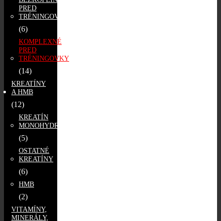
PRED
TRÉNINGOVKY
(6)
KOMPLEXNÉ
PRED
TRÉNINGOVKY
(14)
KREATÍNY
A HMB
(12)
KREATÍN
MONOHYDRÁT
(5)
OSTATNÉ
KREATÍNY
(6)
HMB
(2)
VITAMÍNY,
MINERÁLY,