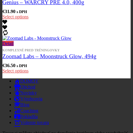
Genius – WARCRY PRE 4.0, 400g
€
31.90
s DPH
Select options
Detail
KOMPLEXNÉ PRED TRÉNINGOVKY
Zoomad Labs – Moonstruck Glow, 494g
€
36.50
s DPH
Select options
DOMOV
Obchod
Novinky
Výrobcovia
Blog
Coaching
Pokladňa
Vrátenie tovaru