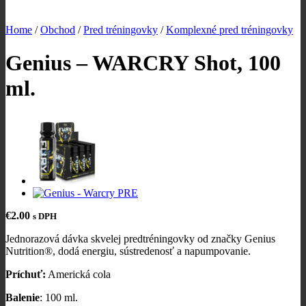
Home
/
Obchod
/
Pred tréningovky
/
Komplexné pred tréningovky
Genius – WARCRY Shot, 100
ml.
€
2.00
s DPH
Jednorazová dávka skvelej predtréningovky od značky Genius
Nutrition®, dodá energiu, sústredenosť a napumpovanie.
Príchuť:
Americká cola
Balenie
: 100 ml.