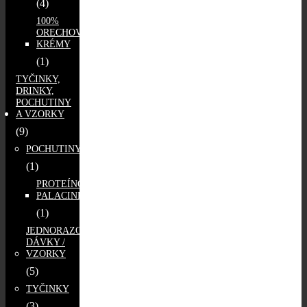
(4)
100%
ORECHOVÉ
KRÉMY
(1)
TYČINKY,
DRINKY,
POCHUTINY
A VZORKY
(9)
POCHUTINY
(1)
PROTEÍNOVÉ
PALACINKY
(1)
JEDNORAZOVÉ
DÁVKY /
VZORKY
(5)
TYČINKY
(3)