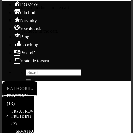
DOMOV
No products in the cart.
Obchod
Cart
Novinky
Výrobcovia
No products in the cart.
Blog
Coaching
Pokladňa
Vrátenie tovaru
Search
for:
KATEGÓRIE:
PROTEÍNY
(13)
SRVÁTKOVÉ
PROTEÍNY
(7)
SRVÁTKOVÉ