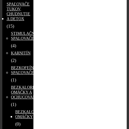
SPAĽOVAČE
TUKOV,
CHUDNUTIE
A DETOX
(15)
STIMULAČNÉ
SPALOVAČE
(4)
KARNITÍN
(2)
BEZKOFEÍNOVÉ
SPAĽOVAČE
(1)
BEZKALORICKÉ
OMÁČKY A
OCHUCOVADLÁ
(1)
BEZKALORICKÉ
OMÁČKY
(0)