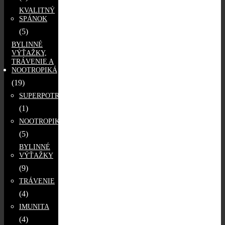
KVALITNÝ
SPÁNOK
(5)
BYLINNÉ
VÝŤAŽKY,
TRÁVENIE A
NOOTROPIKÁ
(19)
SUPERPOTRAVINY
(1)
NOOTROPIKÁ
(5)
BYLINNÉ
VÝŤAŽKY
(9)
TRÁVENIE
(4)
IMUNITA
(4)