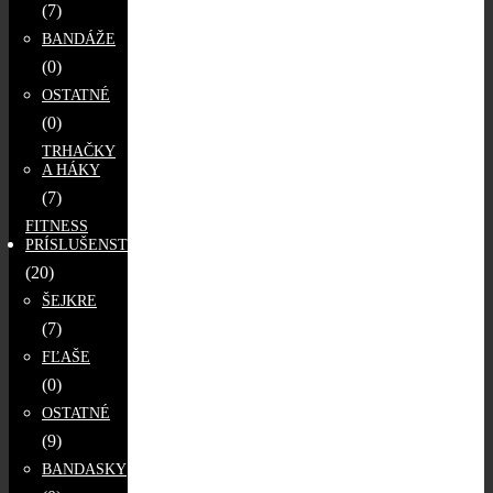
(7)
BANDÁŽE
(0)
OSTATNÉ
(0)
TRHAČKY
A HÁKY
(7)
FITNESS
PRÍSLUŠENSTVO
(20)
ŠEJKRE
(7)
FĽAŠE
(0)
OSTATNÉ
(9)
BANDASKY