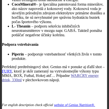
CocoMineral®
– je špeciálna patentovaná forma minerálov,
ako názov napovedá z kokosovej vody. Kokosová voda je
skvelým prírodným zdrojom elektrolytov primárne draslíku a
horčíku, tie sú nevyhnutné pre správnu hydratáciu buniek
počas športového výkonu.
L- Theanín
– podporu sekréciu inhibičných
neurotransmitterov v mozgu napr. GABA. Taktiež pomáha
potláčať negatívne účinky kofeínu.
Podpora vstrebávania
Piperín
– podporuje vstrebatelnosť všetkých živín v tomto
produkte.
Perfektný predtréningový shot. Genius má v ponuke aj ďalší shot –
FURY
, ktorý je skôr zameraný na vytrvalostnejšie výkony typu
MMA, BOX, Futbal, Hokej atď… Prípadne
WARCRY energy
drink, 330ml
v plechovkovom nápoji.
For english description check official
website of Genius Nutrition®.