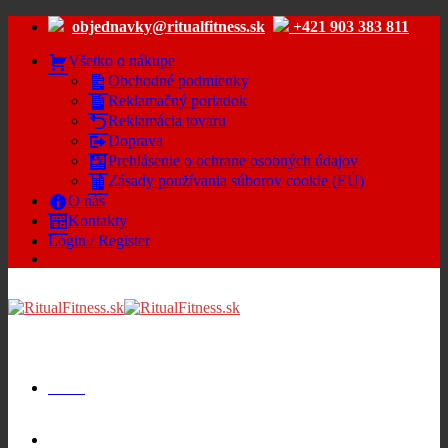
Skip
objednavky@ritualfitness.sk
+421 903 383 811
to
content
Všetko o nákupe
Obchodné podmienky
Reklamačný poriadok
Reklamácia tovaru
Doprava
Prehlásenie o ochrane osobných údajov
Zásady používania súborov cookie (EÚ)
O nás
Kontakty
Login / Register
Menu
Cart /
€
0.00