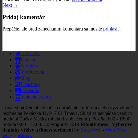
Next
→
Pridaj komentár
Prepáčte, ale pred zanechaním komentára sa musíte
prihlásiť
.
DOMOV
Obchod
Novinky
Výrobcovia
Blog
Coaching
Pokladňa
Vrátenie tovaru
Tovar si môžete objednať na doručenie kuriérom alebo vyzdvihnúť
osobne na Pekárska 11, 917 01 Trnava. Sklad sa nachádza vzadu v
predajni Čačky Mačky (obchod s oblečením). Po-Pia 9:00 - 18:00,
Sobota 9:00 - 12:00. Copyright © 2019
RitualFitness - Výberové
doplnky výživy a fitness sortiment
by
BugesWeb
-
WordPress
weby
a
eshopy