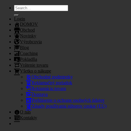
Search
for:
Login
DOMOV
Obchod
Novinky
Výrobcovia
Blog
Coaching
Pokladňa
Vrátenie tovaru
Všetko o nákupe
Obchodné podmienky
Reklamačný poriadok
Reklamácia tovaru
Doprava
Prehlásenie o ochrane osobných údajov
Zásady používania súborov cookie (EÚ)
O nás
Kontakty