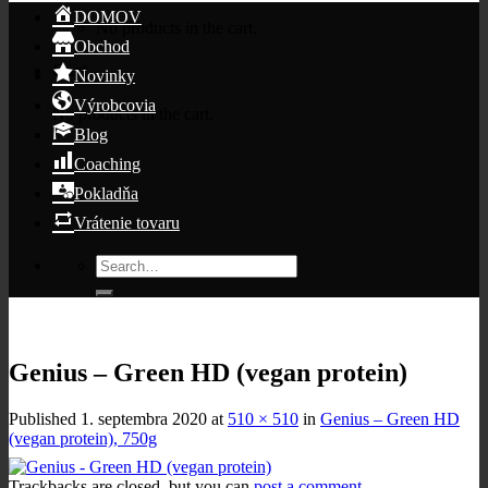
DOMOV
No products in the cart.
Obchod
Cart
Novinky
Výrobcovia
No products in the cart.
Blog
Coaching
Pokladňa
Vrátenie tovaru
Search
for:
Genius – Green HD (vegan protein)
Published
1. septembra 2020
at
510 × 510
in
Genius – Green HD
(vegan protein), 750g
Trackbacks are closed, but you can
post a comment
.