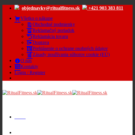
Skip
objednavky@ritualfitness.sk
+421 903 383 811
to
content
Všetko o nákupe
Obchodné podmienky
Reklamačný poriadok
Reklamácia tovaru
Doprava
Prehlásenie o ochrane osobných údajov
Zásady používania súborov cookie (EÚ)
O nás
Kontakty
Login / Register
Menu
Cart /
€
0.00