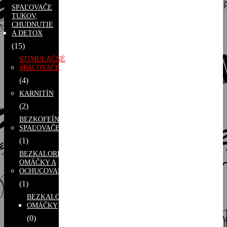
SPAĽOVAČE
TUKOV,
CHUDNUTIE
A DETOX
(15)
STIMULAČNÉ
SPALOVAČE
(4)
KARNITÍN
(2)
BEZKOFEÍNOVÉ
SPAĽOVAČE
(1)
BEZKALORICKÉ
OMÁČKY A
OCHUCOVADLÁ
(1)
BEZKALORICKÉ
OMÁČKY
(0)