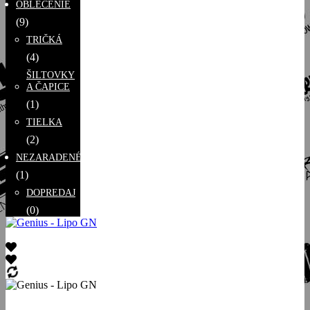
OBLEČENIE
(9)
TRIČKÁ
(4)
ŠILTOVKY
A ČAPICE
(1)
TIELKA
(2)
NEZARADENÉ
(1)
DOPREDAJ
(0)