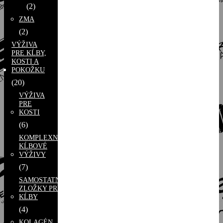
(2)
ZMA
(2)
VÝŽIVA
PRE KĹBY,
KOSTI A
POKOŽKU
(20)
VÝŽIVA
PRE
KOSTI
(6)
KOMPLEXNÉ
KĹBOVÉ
VÝŽIVY
(7)
SAMOSTATNÉ
ZLOŽKY PRE
KĹBY
(4)
KOLAGÉN