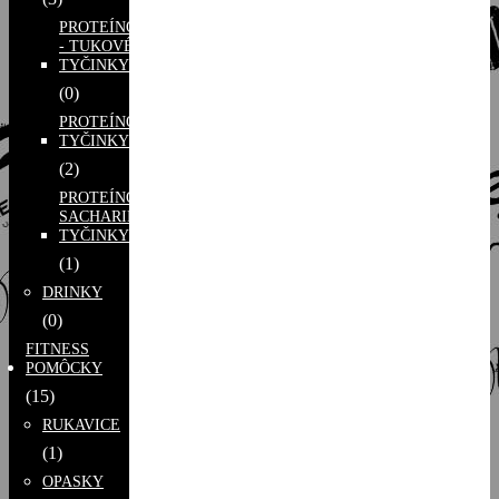
PROTEÍNOVO
- TUKOVÉ
TYČINKY
(0)
PROTEÍNOVÉ
TYČINKY
(2)
PROTEÍNOVO -
SACHARIDOVÉ
TYČINKY
(1)
DRINKY
(0)
FITNESS
POMÔCKY
(15)
RUKAVICE
(1)
OPASKY