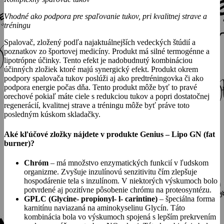
Vhodné ako podpora pre spaľovanie tukov, pri kvalitnej strave a
tréningu
Spalovač, zložený podľa najaktuálnejších vedeckých štúdií a
poznatkov zo športovej medicíny. Produkt má silné termogénne a
lipotrópne účinky. Tento efekt je nadobudnutý kombináciou
účinných zložiek ktoré majú synergický efekt. Produkt okrem
podpory spalovača tukov poslúži aj ako predtréningovka či ako
podpora energie počas dňa. Tento produkt môže byť to pravé
orechové pokiaľ máte ciele s redukciou tukov a popri dostatočnej
regenerácií, kvalitnej strave a tréningu môže byť práve toto
posledným kúskom skladačky.
Aké kľúčové zložky nájdete v produkte Genius – Lipo GN (fat
burner)?
Chróm
– má množstvo enzymatických funkcií v ľudskom
organizme. Zvyšuje inzulínovú senzitivitu čím zlepšuje
hospodárenie tela s inzulínom. V niektorých výskumoch bolo
potvrdené aj pozitívne pôsobenie chrómu na proteosyntézu.
GPLC (Glycine- propionyl- l- carintine)
– špeciálna forma
karnitínu naviazaná na aminokyselinu Glycín. Táto
kombinácia bola vo výskumoch spojená s lepším prekrvením