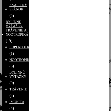
KVALITNÝ
SPÁNOK
(5)
BYLINNÉ
VÝŤAŽKY,
TRÁVENIE A
NOOTROPIKÁ
(19)
SUPERPOTRAVINY
(1)
NOOTROPIKÁ
(5)
BYLINNÉ
VÝŤAŽKY
(9)
TRÁVENIE
(4)
IMUNITA
(4)