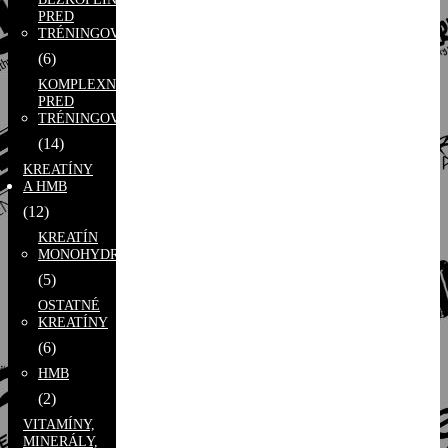
PRED
TRÉNINGOVKY
(6)
KOMPLEXNÉ
PRED
TRÉNINGOVKY
(14)
KREATÍNY
A HMB
(12)
KREATÍN
MONOHYDRÁT
(5)
OSTATNÉ
KREATÍNY
(6)
HMB
(2)
VITAMÍNY,
MINERÁLY,