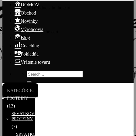
DOMOV
No products in the cart.
Obchod
Cart
Novinky
Výrobcovia
No products in the cart.
Blog
Coaching
Pokladňa
Vrátenie tovaru
Search
for:
KATEGÓRIE:
PROTEÍNY
(13)
SRVÁTKOVÉ
PROTEÍNY
(7)
SRVÁTKOVÉ