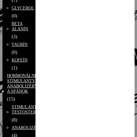
(7)
GLYCEROL
(0)
BETA
ALANÍN
(3)
TAURÍN
(0)
KOFEÍN
(1)
HORMONÁLNE
STIMULANTY,
ANABOLIZÉRY
A SPÁNOK
(15)
STIMULANTY
TESTOSTERÓNU
(8)
ANABOLIZÉRY
(4)