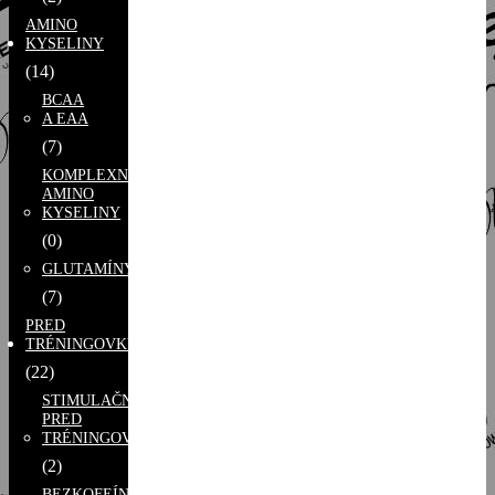
AMINO
KYSELINY
(14)
BCAA
A EAA
(7)
KOMPLEXNÉ
AMINO
KYSELINY
(0)
GLUTAMÍNY
(7)
PRED
TRÉNINGOVKY
(22)
STIMULAČNÉ
PRED
TRÉNINGOVKY
(2)
BEZKOFEÍNOVÉ