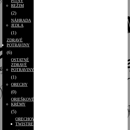
PITNÝ
REŽIM
(2)
NÁHRADA
JEDLA
(1)
ZDRAVÉ
POTRAVINY
(6)
OSTATNÉ
ZDRAVÉ
POTRAVINY
(1)
ORECHY
(0)
ORIEŠKOVÉ
KRÉMY
(5)
ORECHOVÉ
TWISTRE