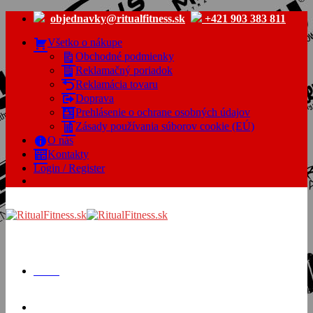
Skip
objednavky@ritualfitness.sk
+421 903 383 811
to
content
Všetko o nákupe
Obchodné podmienky
Reklamačný poriadok
Reklamácia tovaru
Doprava
Prehlásenie o ochrane osobných údajov
Zásady používania súborov cookie (EÚ)
O nás
Kontakty
Login / Register
Menu
Cart /
€
0.00