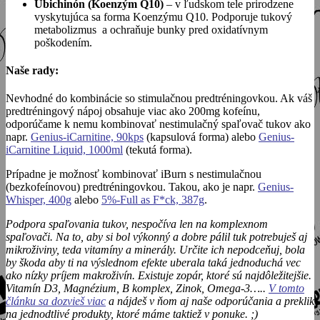
Ubichinón (Koenzým Q10)
– v ľudskom tele prirodzene
vyskytujúca sa forma Koenzýmu Q10. Podporuje tukový
metabolizmus a ochraňuje bunky pred oxidatívnym
poškodením.
Naše rady:
Nevhodné do kombinácie so stimulačnou predtréningovkou. Ak váš
predtréningový nápoj obsahuje viac ako 200mg kofeínu,
odporúčame k nemu kombinovať nestimulačný spaľovač tukov ako
napr.
Genius-iCarnitine, 90kps
(kapsulová forma) alebo
Genius-
iCarnitine Liquid, 1000ml
(tekutá forma).
Prípadne je možnosť kombinovať iBurn s nestimulačnou
(bezkofeínovou) predtréningovkou. Takou, ako je napr.
Genius-
Whisper, 400g
alebo
5%-Full as F*ck, 387g
.
Podpora spaľovania tukov, nespočíva len na komplexnom
spaľovači. Na to, aby si bol výkonný a dobre pálil tuk potrebuješ aj
mikroživiny, teda vitamíny a minerály. Určite ich nepodceňuj, bola
by škoda aby ti na výslednom efekte uberala taká jednoduchá vec
ako nízky príjem makroživín. Existuje zopár, ktoré sú najdôležitejšie.
Vitamín D3, Magnézium, B komplex, Zinok, Omega-3…..
V tomto
článku sa dozvieš viac
a nájdeš v ňom aj naše odporúčania a preklik
na jednodtlivé produkty, ktoré máme taktiež v ponuke. ;)