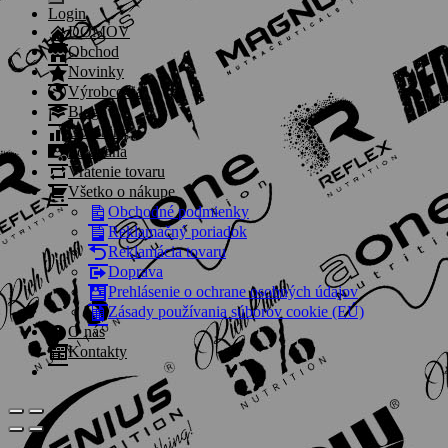
Login
DOMOV
Obchod
Novinky
Výrobcovia
Blog
Coaching
Pokladňa
Vrátenie tovaru
Všetko o nákupe
Obchodné podmienky
Reklamačný poriadok
Reklamácia tovaru
Doprava
Prehlásenie o ochrane osobných údajov
Zásady používania súborov cookie (EÚ)
O nás
Kontakty