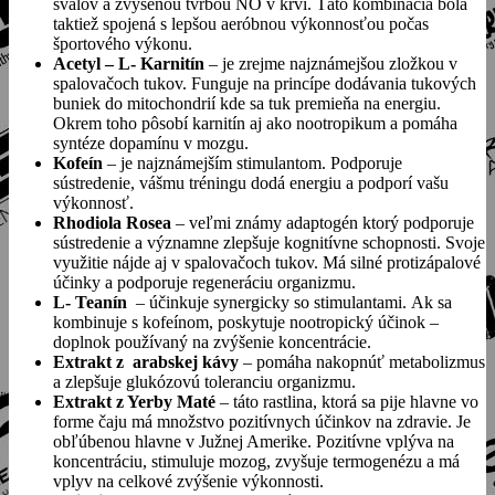
svalov a zvýšenou tvrbou NO v krvi. Táto kombinácia bola
taktiež spojená s lepšou aeróbnou výkonnosťou počas
športového výkonu.
Acetyl – L- Karnitín
– je zrejme najznámejšou zložkou v
spalovačoch tukov. Funguje na princípe dodávania tukových
buniek do mitochondrií kde sa tuk premieňa na energiu.
Okrem toho pôsobí karnitín aj ako nootropikum a pomáha
syntéze dopamínu v mozgu.
Kofeín
– je najznámejším stimulantom. Podporuje
sústredenie, vášmu tréningu dodá energiu a podporí vašu
výkonnosť.
Rhodiola Rosea
– veľmi známy adaptogén ktorý podporuje
sústredenie a významne zlepšuje kognitívne schopnosti. Svoje
využitie nájde aj v spalovačoch tukov. Má silné protizápalové
účinky a podporuje regeneráciu organizmu.
L- Teanín
– účinkuje synergicky so stimulantami. Ak sa
kombinuje s kofeínom, poskytuje nootropický účinok –
doplnok používaný na zvýšenie koncentrácie.
Extrakt z arabskej kávy
– pomáha nakopnúť metabolizmus
a zlepšuje glukózovú toleranciu organizmu.
Extrakt z Yerby Maté
– táto rastlina, ktorá sa pije hlavne vo
forme čaju má množstvo pozitívnych účinkov na zdravie. Je
obľúbenou hlavne v Južnej Amerike. Pozitívne vplýva na
koncentráciu, stimuluje mozog, zvyšuje termogenézu a má
vplyv na celkové zvýšenie výkonnosti.