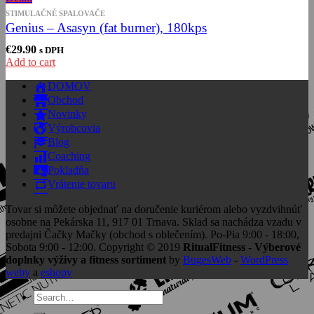
STIMULAČNÉ SPALOVAČE
Genius – Asasyn (fat burner), 180kps
€
29.90
s DPH
Add to cart
DOMOV
Obchod
Novinky
Výrobcovia
Blog
Coaching
Pokladňa
Vrátenie tovaru
Tovar si môžete objednať na doručenie kuriérom alebo vyzdvihnúť
osobne na Pekárska 11, 917 01 Trnava. Sklad sa nachádza vzadu v
predajni Čačky Mačky (obchod s oblečením). Po-Pia 9:00 - 18:00,
Sobota 9:00 - 12:00. Copyright © 2019
RitualFitness - Výberové
doplnky výživy a fitness sortiment
by
BugesWeb
-
WordPress
weby
a
eshopy
Search
for: