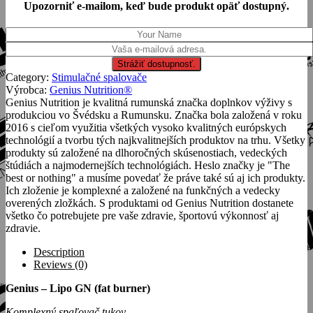
Upozorniť e-mailom, keď bude produkt opäť dostupný.
Category:
Stimulačné spalovače
Výrobca:
Genius Nutrition®
Genius Nutrition je kvalitná rumunská značka doplnkov výživy s
produkciou vo Švédsku a Rumunsku. Značka bola založená v roku
2016 s cieľom využitia všetkých vysoko kvalitných európskych
technológií a tvorbu tých najkvalitnejších produktov na trhu. Všetky
produkty sú založené na dlhoročných skúsenostiach, vedeckých
štúdiách a najmodernejších technológiách. Heslo značky je "The
best or nothing" a musíme povedať že práve také sú aj ich produkty.
Ich zloženie je komplexné a založené na funkčných a vedecky
overených zložkách. S produktami od Genius Nutrition dostanete
všetko čo potrebujete pre vaše zdravie, športovú výkonnosť aj
zdravie.
Description
Reviews (0)
Genius – Lipo GN (fat burner)
Komplexný spaľovač tukov