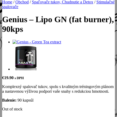
Home
/
Obchod
/
Spaľovače tukov, Chudnutie a Detox
/
Stimulačné
spalovače
Genius – Lipo GN (fat burner),
90kps
€
19.90
s DPH
Komplexný spalovač tukov, spolu s kvalitným tréningovým plánom
a nastavenou výživou podporí vaše snahy s redukciou hmotnosti.
Balenie:
90 kapsúl
Out of stock