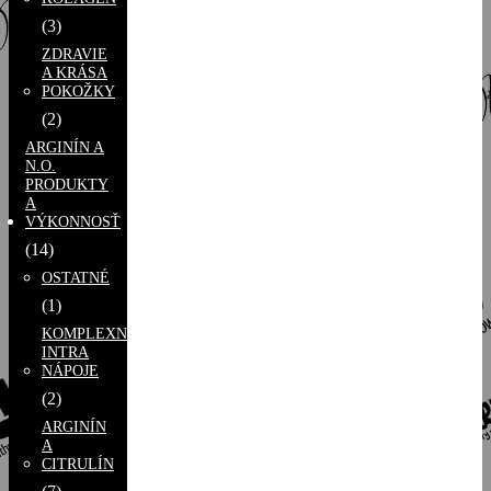
(3)
ZDRAVIE
A KRÁSA
POKOŽKY
(2)
ARGINÍN A
N.O.
PRODUKTY
A
VÝKONNOSŤ
(14)
OSTATNÉ
(1)
KOMPLEXNÉ
INTRA
NÁPOJE
(2)
ARGINÍN
A
CITRULÍN