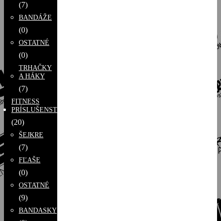
(7)
BANDÁŽE
(0)
OSTATNÉ
(0)
TRHAČKY
A HÁKY
(7)
FITNESS
PRÍSLUŠENSTVO
(20)
ŠEJKRE
(7)
FĽAŠE
(0)
OSTATNÉ
(9)
BANDASKY