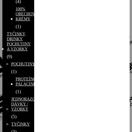
(4)
100%
ORECHOVÉ
KRÉMY
(1)
TYČINKY,
DRINKY,
POCHUTINY
A VZORKY
(9)
POCHUTINY
(1)
PROTEÍNOVÉ
PALACINKY
(1)
JEDNORAZOVÉ
DÁVKY /
VZORKY
(5)
TYČINKY
(3)